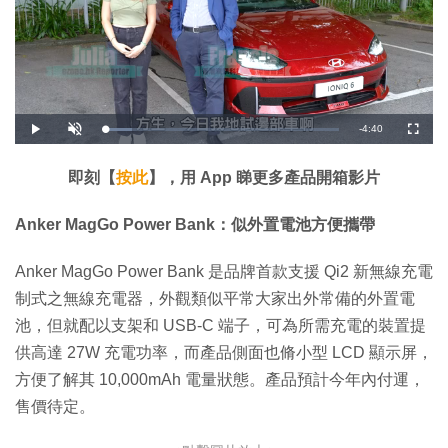
剩
-
4:40
載
播
開
全
入
放
啟
螢
完
音
幕
餘
畢
效
:
即刻【
按此
】，用 App 睇更多產品開箱影片
1
時
1
.
5
間
Anker MagGo Power Bank：似外置電池方便攜帶
7
%
Anker MagGo Power Bank 是品牌首款支援 Qi2 新無線充電
制式之無線充電器，外觀類似平常大家出外常備的外置電
池，但就配以支架和 USB-C 端子，可為所需充電的裝置提
供高達 27W 充電功率，而產品側面也脩小型 LCD 顯示屏，
方便了解其 10,000mAh 電量狀態。產品預計今年內付運，
售價待定。