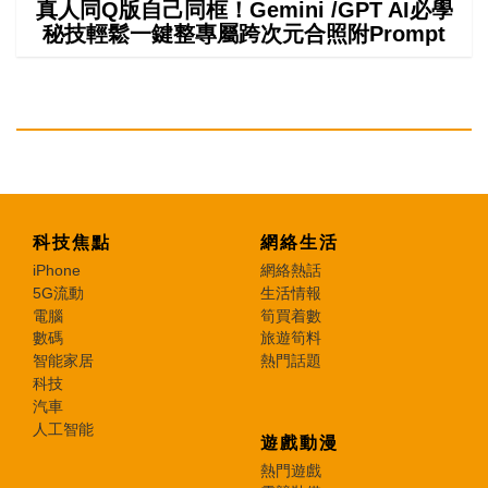
真人同Q版自己同框！Gemini /GPT AI必學
秘技輕鬆一鍵整專屬跨次元合照附Prompt
科技焦點
網絡生活
iPhone
網絡熱話
5G流動
生活情報
電腦
筍買着數
數碼
旅遊筍料
智能家居
熱門話題
科技
汽車
人工智能
遊戲動漫
熱門遊戲