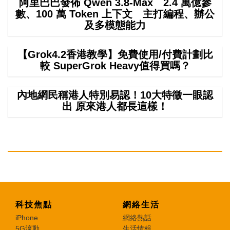
阿里巴巴發佈 Qwen 3.8-Max 2.4 萬億參
數、100 萬 Token 上下文 主打編程、辦公
及多模態能力
【Grok4.2香港教學】免費使用/付費計劃比
較 SuperGrok Heavy值得買嗎？
內地網民稱港人特別易認！10大特徵一眼認
出 原來港人都長這樣！
科技焦點
網絡生活
iPhone
網絡熱話
5G流動
生活情報