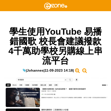
學生使用YouTube 易播
錯國歌 校長會建議撥款
4千萬助學校另購線上串
流平台
|
Johannes
|
11-09-2023 14:18
|