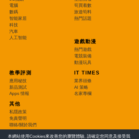
電腦
筍買着數
數碼
旅遊筍料
智能家居
熱門話題
科技
汽車
人工智能
遊戲動漫
熱門遊戲
電競裝備
動漫玩具
教學評測
IT TIMES
應用秘技
業界頭條
新品測試
AI 策略
Apps 情報
名家專欄
其他
私隱政策
免責聲明
聯絡/關於我們
本網站使用Cookies來改善您的瀏覽體驗, 請確定您同意及接受我
© 2026 e-zone. All Rights Reserved.