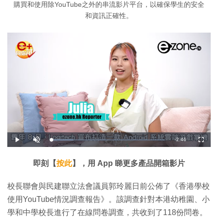
購買和使用除YouTube之外的串流影片平台，以確保學生的安全
和資訊正確性。
剩
-
2:46
載
播
開
全
入
放
啟
螢
完
音
幕
餘
畢
效
:
即刻【
按此
】，用 App 睇更多產品開箱影片
1
時
9
.
5
間
校長聯會與民建聯立法會議員郭玲麗日前公佈了《香港學校
2
%
使用YouTube情況調查報告》。該調查針對本港幼稚園、小
學和中學校長進行了在線問卷調查，共收到了118份問卷。