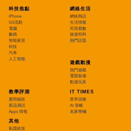
科技焦點
網絡生活
iPhone
網絡熱話
5G流動
生活情報
電腦
筍買着數
數碼
旅遊筍料
智能家居
熱門話題
科技
汽車
人工智能
遊戲動漫
熱門遊戲
電競裝備
動漫玩具
教學評測
IT TIMES
應用秘技
業界頭條
新品測試
AI 策略
Apps 情報
名家專欄
其他
私隱政策