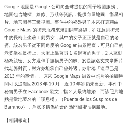
.
5
間
Google 地圖是 Google 公司向全球提供的電子地圖服務，
2
%
地圖包含地標、線條、形狀等資訊，提供向量地圖、衛星相
片、地形圖等三種視圖。事件中的祕魯男子本來打算藉由
Google Maps 的街景服務來規劃開車路線，卻注意到街景
中的長椅上坐著 1 對男女，其中的女子正正就是自己的老
婆。該名男子從不同角度的 Googler 街景翻查，可見自己的
老婆坐在長椅上、大腿上靠著另 1 名躺著的男子，2 人互動
極為親密、女方還伸手撫摸男子的臉。於是該名丈夫拿照片
找老婆對質，對方亦坦承自己曾外遇，亦辯稱「這早已是
2013 年的事情」。原來 Google Maps 街景中照片的拍攝時
間可以追溯回2013 年 10 月，近 10 年卻仍未更新。事件中
秘魯男子在 Facebook 發文，指 2 人最終離婚，而該照片地
點是當地著名的「嘆息橋」（Puente de los Suspiros de
Barranco），為眾多情侶約會的熱門甜蜜拍拖勝地。
【相關報道】