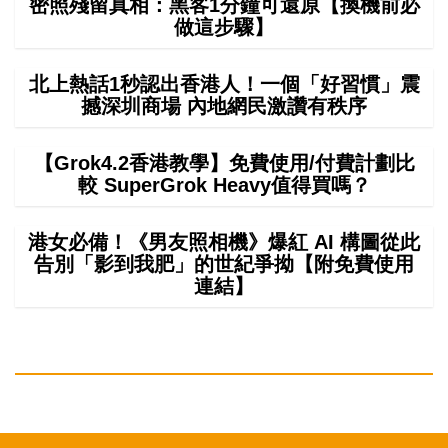
密照殘留真相：黑客1分鐘可還原【換機前必
做這步驟】
北上熱話1秒認出香港人！一個「好習慣」震
撼深圳商場 內地網民激讚有秩序
【Grok4.2香港教學】免費使用/付費計劃比
較 SuperGrok Heavy值得買嗎？
港女必備！《男友照相機》爆紅 AI 構圖從此
告別「影到我肥」的世紀爭拗【附免費使用
連結】