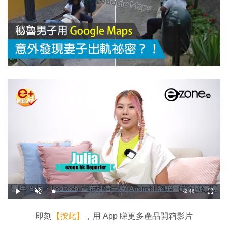
剩
-
2:46
載
播
開
全
入
放
啟
螢
完
音
幕
餘
畢
效
:
即刻
【按此】
，用 App 睇更多產品開箱影片
1
時
9