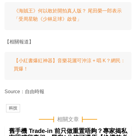
《海賊王》何以敢於開拍真人版？ 尾田榮一郎表示
「受周星馳《少林足球》啟發」
【相關報道】
【小紅書爆紅神器】音樂花灑可沖涼 + 唱 K？網民：
買爆！
Source：自由時報
科技
相關文章
舊手機 Trade-in 前只做重置唔夠？專家揭私