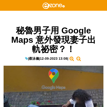
秘魯男子用 Google
Maps 意外發現妻子出
軌祕密？！
|
蔡泳儀
|
12-09-2023 13:08
|