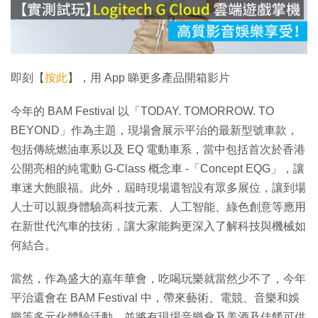
放
影
片
即刻【
按此
】，用 App 睇更多產品開箱影片
今年的 BAM Festival 以「TODAY. TOMORROW. TO
BEYOND」作為主題，現場會展示平治的最新型號車款，
包括傳統燃油車系以及 EQ 電動車系，當中包括首次於香港
公開亮相的純電動 G-Class 概念車 -「Concept EQG」，讓
車迷大飽眼福。此外，屆時現場還智設有眾多展位，讓到場
人士可以親身體驗高科技元素、人工智能、綠色創意等應用
在新世代汽車的技術，讓大家能夠更深入了解科技與機械如
何結合。
當然，作為盛大的嘉年華會，吃喝玩樂就當然少不了，今年
平治還會在 BAM Festival 中，帶來藝術、電競、音樂和娛
樂等多元化體驗活動，並將有現場音樂會及美酒及佳餚可供