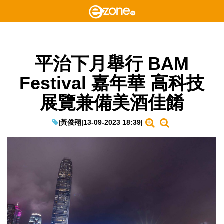
平治下月舉行 BAM
Festival 嘉年華 高科技
展覽兼備美酒佳餚
|
黃俊翔
|
13-09-2023 18:39
|