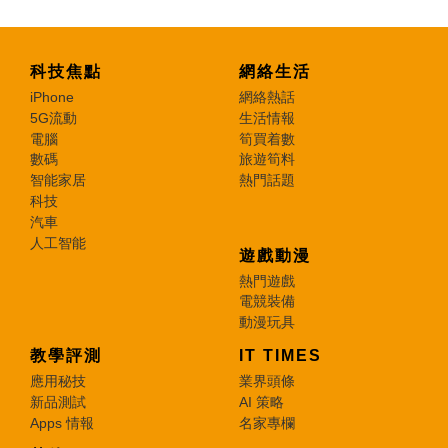
科技焦點
網絡生活
iPhone
網絡熱話
5G流動
生活情報
電腦
筍買着數
數碼
旅遊筍料
智能家居
熱門話題
科技
汽車
人工智能
遊戲動漫
熱門遊戲
電競裝備
動漫玩具
教學評測
IT TIMES
應用秘技
業界頭條
新品測試
AI 策略
Apps 情報
名家專欄