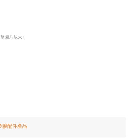
點擊圖片放大↓
 及矽膠配件產品