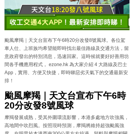
颱風摩羯｜天文台宣布下午6時20分改發8號風球。各位駕
車人仕、上班族均希望能即時找出最佳路線及交通方法，留
意政府發出的特別消息，迅速回家。這時候就要好好善用坊
間各手機應用程式， ezone.hk 為大家介紹 4 大路線及巴士
App，實用、方便又快捷，即時睇惡劣天氣下的交通最新安
排！
颱風摩羯｜天文台宣布下午6時
20分改發8號風球
摩羯發展成熟，受其外圍環流影響，本港多處地方吹強風，
高地間中吹烈風。按照現時預測，摩羯將維持超強颱風強
度，在明早於本港西南300公里左右掠過。預料與摩羯相關