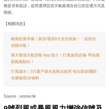
務是否有延誤，從而選擇惡劣天氣最適合自己的交通方式及
路線。
【相關消息】
颱風防風準備｜家居/電器8大安全措施！「這情況」
勿開冷氣！
兩大最強天氣預報 App 推介！打風落雨必備‧ 即知最
新颱風動向！
打風漏水｜3大窗戶滲水急救法效用 包垃圾袋/黐防
水膠條/防水物料
Source：ezone.hk
9號烈風或暴風風力增強信號及