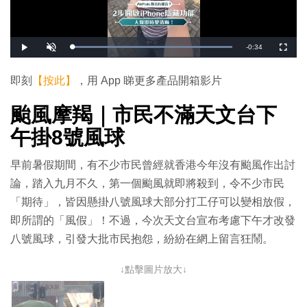
剩
-
0:34
載
播
開
全
入
放
啟
螢
完
音
幕
餘
畢
效
:
即刻
【按此】
，用 App 睇更多產品開箱影片
1
時
0
0
.
颱風摩羯｜市民不滿天文台下
間
0
0
%
午掛
8
號風球
早前暑假期間，有不少市民曾經就香港今年沒有颱風作出討
論，踏入九月不久，第一個颱風就即將殺到，令不少市民
「期待」，皆因懸掛八號風球大部分打工仔可以變相放假，
即所謂的「風假」！不過，今次天文台宣布考慮下午才改發
八號風球，引發大批市民抱怨，紛紛在網上留言狂鬧。
↓點擊圖片放大↓