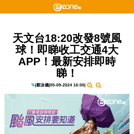
天文台18:20改發8號風
球！即睇收工交通4大
APP！最新安排即時
睇！
|
蔡泳儀
|
05-09-2024 16:00
|