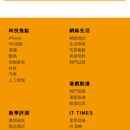
科技焦點
網絡生活
iPhone
網絡熱話
5G流動
生活情報
電腦
筍買着數
數碼
旅遊筍料
智能家居
熱門話題
科技
汽車
人工智能
遊戲動漫
熱門遊戲
電競裝備
動漫玩具
教學評測
IT TIMES
應用秘技
業界頭條
新品測試
AI 策略