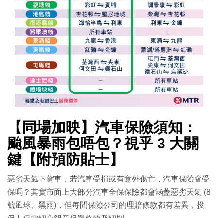
【同場加映】汽車保險須知：
颱風暴雨包唔包？視乎 3 大關
鍵【附預防貼士】
惡劣天氣下駕車，若汽車受損或有意外傷亡，汽車保險會受
保嗎？其實市面上大部分汽車全保保險都會涵蓋惡劣天氣 (8
號風球、黑雨)，但每間保險公司的理賠條款都有差異，投