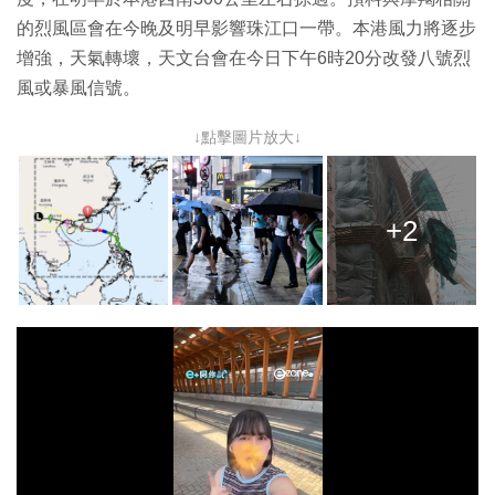
的烈風區會在今晚及明早影響珠江口一帶。本港風力將逐步
增強，天氣轉壞，天文台會在今日下午6時20分改發八號烈
風或暴風信號。
↓點擊圖片放大↓
+2