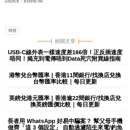
Source：ezone.hk
科技
相關文章
USB-C線外表一樣速度差166倍！正反插速度
唔同！揭充到電傳唔到Data死穴附買線指南
港幣兌台幣匯率 | 香港11間銀行/找換店兌換
台幣匯率比較｜每日更新
英鎊兌港元匯率 | 香港逾22間銀行/找換店兌
換英鎊匯價比較｜每日更新
長者用 WhatsApp 好易中騙案？ 幫父母手機
做齊「這 3 個設定」 自動過濾陌生來電/釣魚