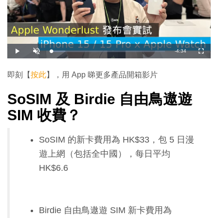
剩
-
4:34
載
播
開
全
入
放
啟
螢
完
音
幕
餘
畢
效
:
即刻【
按此
】，用 App 睇更多產品開箱影片
1
時
2
.
3
SoSIM 及 Birdie 自由鳥遨遊
間
2
%
SIM 收費？
SoSIM 的新卡費用為 HK$33，包 5 日漫
遊上網（包括全中國），每日平均
HK$6.6
Birdie 自由鳥遨遊 SIM 新卡費用為