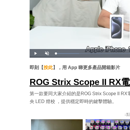
載
播
開
入
放
啟
完
音
畢
效
:
即刻【
按此
】，用 App 睇更多產品開箱影片
1
4
.
2
ROG Strix Scope I
4
%
第一款要同大家介紹的是ROG Strix Scope I
央 LED 燈校 ，提供穩定即時的鍵擊體驗。
↓