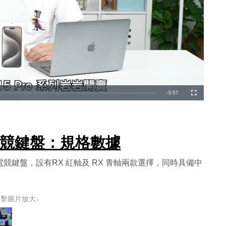
剩
-
3:57
全
螢
幕
餘
時
I RX電競鍵盤：規格數據
間
I RX電競鍵盤，設有RX 紅軸及 RX 青軸兩款選擇，同時具備中
點擊圖片放大↓