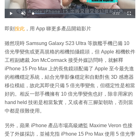
剩
-
3:22
載
播
開
全
入
放
啟
螢
完
音
幕
餘
畢
效
:
即刻
按此
，用 App 睇更多產品開箱影片
1
時
6
.
0
間
雖然現時 Samsung Galaxy S23 Ultra 等旗艦手機已備 10
4
%
倍光學變焦或更高規格的相機拍攝鏡頭，但 Apple 相機軟件
工程副總裁 Jon McCormack 接受外媒訪問時，就解釋
iPhone 15 Pro Max 上的長焦鏡頭配備了 Apple 至今最先進
的相機穩定系統，結合光學影像穩定和自動對焦 3D 感應器
移位模組，故此其即使只備 5 倍光學變焦，但穩定性是相當
好的。相反一部手機擁有 10 倍光學變焦也好，除非用家的
hand held 技術是相當紮實，又或者有三腳架朝助，否則當
中都是很難使用。
另外，蘋果 iPhone 產品市場高級總監 Maxime Veron 也接
受了外媒採訪，並補充指 iPhone 15 Pro Max 使用 5 倍光學