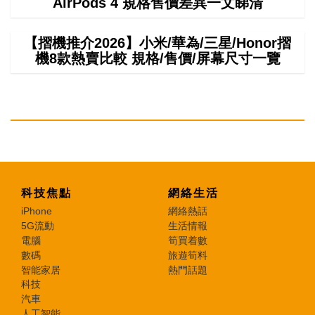
AirPods 4 規格售價差異一文睇清
【摺機推介2026】小米/華為/三星/Honor摺
機8款熱賣比較 規格/售價/屏幕尺寸一覽
科技焦點
網絡生活
iPhone
網絡熱話
5G流動
生活情報
電腦
筍買着數
數碼
旅遊筍料
智能家居
熱門話題
科技
汽車
人工智能