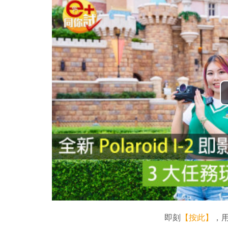
即刻
【按此】
，用