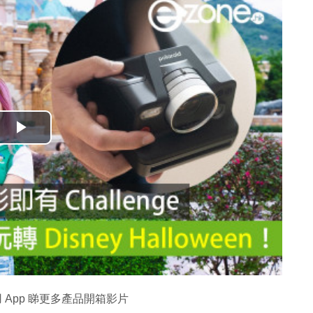
播
放
影
片
 App 睇更多產品開箱影片