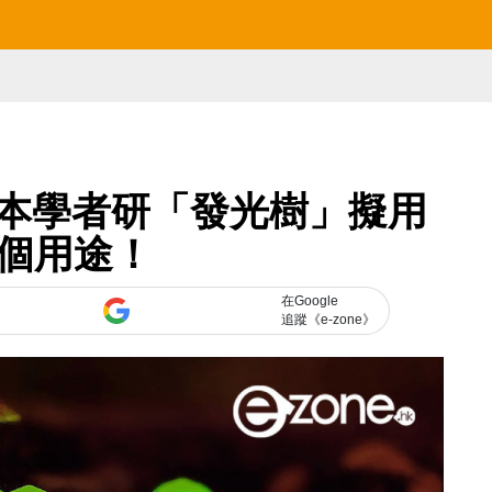
本學者研「發光樹」擬用
1 個用途！
在Google
追蹤《e-zone》