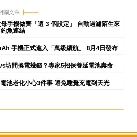
相關文章
幫父母手機做齊「這 3 個設定」 自動過濾陌生來
/釣魚連結
000mAh 手機正式進入「萬級續航」 8月4日發布
廠vs坊間換電幾錢？專家5招保養延電池壽命
電池老化小心3件事 避免睡覺充電到天光