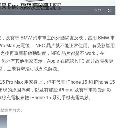
剩
-
3:57
全
螢
幕
餘
時
間
ro Max 用家，及寶馬 BMW 汽車車主的外國網友反映，當用 BMW 車
e 15 Pro Max 充電後， NFC 晶片就不能正常使用。有受影響用
，之後再重新新啟動裝置，NFC 晶片都是不 work，在
 的通知。另外有其他用家表示，Apple 在確認 NFC 晶片故障後更
相同問題，且未有辦法可以永久解決。
5 Pro Max 用家身上，但不代表 iPhone 15 和 iPhone 15
出現的原因為何，以及有那些 iPhone 及寶馬車款受到影
電板來把 iPhone 15 系列手機充電為妙。
點擊圖片放大↓