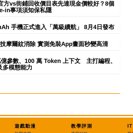
 in官方vs街鋪回收價目表先達現金價較好？8個
rade-in事項須知保私隱
000mAh 手機正式進入「萬級續航」 8月4日發布
技摩爾紋消除 實測免裝App畫面秒變高清
4 萬億參數、100 萬 Token 上下文 主打編程、
及多模態能力
遊戲動漫
教學評測
I