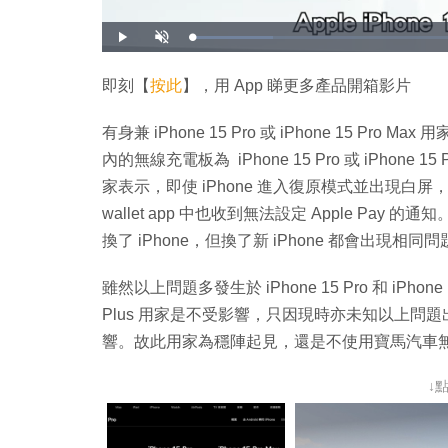
載
播
開
入
放
啟
完
音
畢
效
:
即刻【
按此
】，用 App 睇更多產品開箱影片
1
4
.
2
有身兼 iPhone 15 Pro 或 iPhone 15 P
4
%
內的無線充電板為 iPhone 15 Pro 或 iPhon
家表示，即使 iPhone 進入復原模式並出現白屏
wallet app 中也收到無法設定 Apple Pay
換了 iPhone，但換了新 iPhone 都會出現
雖然以上問題多發生於 iPhone 15 Pro 和 iPhone 1
Plus 用家是不受影響，只因現時亦未知以上問題
響。故此用家為穩陣起見，還是不使用寶馬汽車無線充
↓