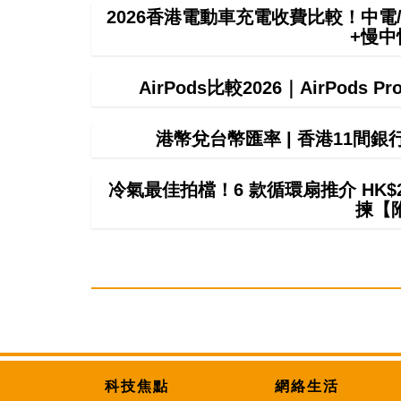
2026香港電動車充電收費比較！中電/
+慢
AirPods比較2026｜AirPods P
港幣兌台幣匯率 | 香港11間
冷氣最佳拍檔！6 款循環扇推介 HK$299
揀【
科技焦點
網絡生活