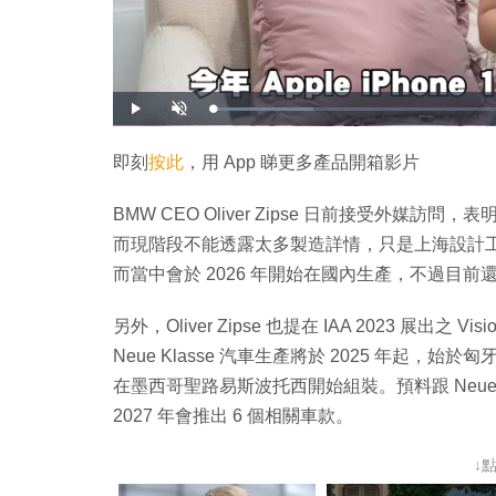
載
播
開
入
放
啟
完
音
畢
效
:
即刻
按此
，用 App 睇更多產品開箱影片
1
6
.
0
BMW CEO Oliver Zipse 日前接受外媒訪問
4
%
而現階段不能透露太多製造詳情，只是上海設計
而當中會於 2026 年開始在國內生產，不過目
另外，Oliver Zipse 也提在 IAA 2023 展出之
Neue Klasse 汽車生產將於 2025 年起，始
在墨西哥聖路易斯波托西開始組裝。預料跟 Neue 
2027 年會推出 6 個相關車款。
↓