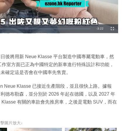
剩
-
3:22
全
螢
幕
餘
時
間
，表明日後將用新 Neue Klasse 平台製造中國專屬電動車，然
工作室方面已正為中國特定的新車進行特殊設計和功能，
前還未確定這是否會在中國率先售賣。
 Vision Neue Klasse 已接近生產階段，並且很快上路。據報
於匈牙利德布勒森，並分別於 2026 年起在德國，以及 2027 年
Klasse 有關的車款會先推房車，之後是電動 SUV，而在
點擊圖片放大↓