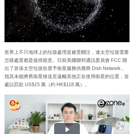
世界上不只地球上的垃圾處理是被受關注，連太空垃圾需要
怎樣處置都是值得留意。日前美國聯邦通訊委員會 FCC 開
出了首張太空垃圾告票予衛星服務供應商 Dish Network，
指其未能將舊衛星移送至遠離其他正在使用衛星的位置，並
處以罰款 US$15 萬（約 HK$118 萬）。