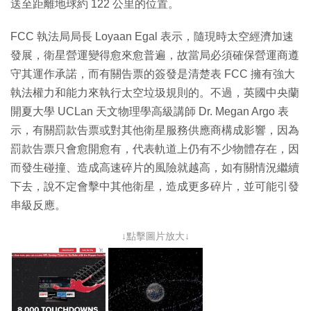
送至距離地球約 122 公里的位置。
FCC 執法局局長 Loyaan Egal 表示，隨現時太空經濟加速
發展，衛星營運變得愈來愈普遍，故當局必須確保營運商遵
守其運作承諾，而有關告票的簽發是清楚表 FCC 擁有強大
執法權力和能力來執行太空垃圾規則的。不過，英國中央蘭
開夏大學 UCLan 天文物理學高級講師 Dr. Megan Argo 表
示，有關罰款告票或對其他衛星服務供應商構成影響，因為
罰款告票只會愈開愈有，代表軌道上仍有不少物體存在，因
而發生碰撞、造成高速碎片的風險就越高，如有關情況繼續
下去，說不定會擊中其他衛星，造成更多碎片，並可能引發
串級反應。
↓點擊圖片放大↓