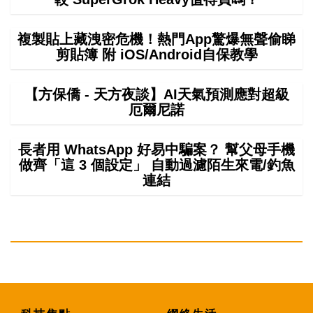
複製貼上藏洩密危機！熱門App驚爆無聲偷睇
剪貼簿 附 iOS/Android自保教學
【方保僑 - 天方夜談】AI天氣預測應對超級
厄爾尼諾
長者用 WhatsApp 好易中騙案？ 幫父母手機
做齊「這 3 個設定」 自動過濾陌生來電/釣魚
連結