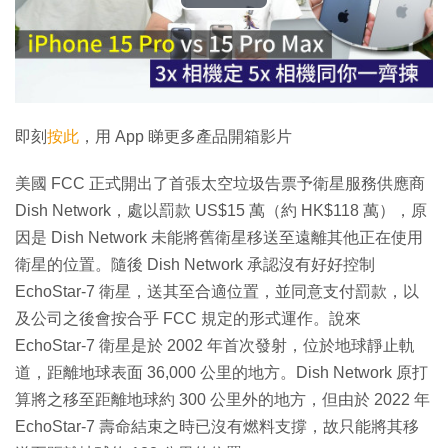
播
放
影
片
即刻
按此
，用 App 睇更多產品開箱影片
美國 FCC 正式開出了首張太空垃圾告票予衛星服務供應商
Dish Network，處以罰款 US$15 萬（約 HK$118 萬），原
因是 Dish Network 未能將舊衛星移送至遠離其他正在使用
衛星的位置。隨後 Dish Network 承認沒有好好控制
EchoStar-7 衛星，送其至合適位置，並同意支付罰款，以
及公司之後會按合乎 FCC 規定的形式運作。說來
EchoStar-7 衛星是於 2002 年首次發射，位於地球靜止軌
道，距離地球表面 36,000 公里的地方。Dish Network 原打
算將之移至距離地球約 300 公里外的地方，但由於 2022 年
EchoStar-7 壽命結束之時已沒有燃料支撐，故只能將其移