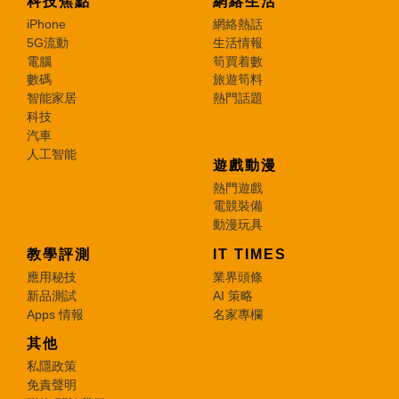
科技焦點
網絡生活
iPhone
網絡熱話
5G流動
生活情報
電腦
筍買着數
數碼
旅遊筍料
智能家居
熱門話題
科技
汽車
人工智能
遊戲動漫
熱門遊戲
電競裝備
動漫玩具
教學評測
IT TIMES
應用秘技
業界頭條
新品測試
AI 策略
Apps 情報
名家專欄
其他
私隱政策
免責聲明