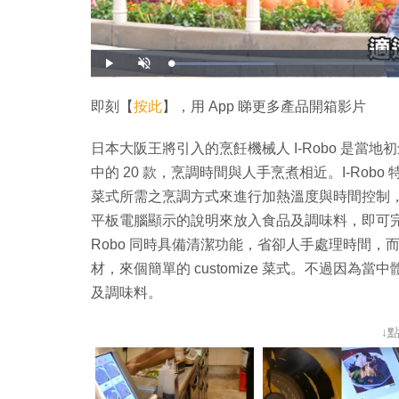
載
播
開
入
放
啟
完
音
畢
效
:
即刻【
按此
】，用 App 睇更多產品開箱影片
2
0
.
5
日本大阪王將引入的烹飪機械人 I-Robo 是當地初創
1
%
中的 20 款，烹調時間與人手烹煮相近。I-Rob
菜式所需之烹調方式來進行加熱溫度與時間控制，又
平板電腦顯示的說明來放入食品及調味料，即可完
Robo 同時具備清潔功能，省卻人手處理時間
材，來個簡單的 customize 菜式。不過因
及調味料。
↓