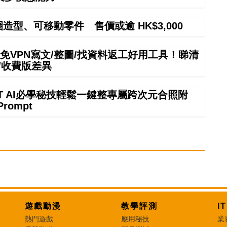
甜圈造型、可移動零件 售價或逾 HK$3,000
mini免VPN寫文/整圖/找資料返工好用工具！睇清
/收費版差異
GPT AI必學秘技輕鬆一鍵整專屬跨次元合照附
Prompt
遊戲動漫
教學評測
I
熱門遊戲
應用秘技
業