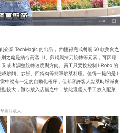
剩
-
2:38
全
螢
幕
餘
時
間
企業 TechMagic 的出品， 約懂得完成餐廳 60 款美食之
o 特別之處是結合高溫 IH、煎鍋與抹刀旋轉等元素，可因應
或者調整旋轉速度與方向。員工只要按控制 I-Robo 的
成炒麵、炒飯、回鍋肉等簡單炒菜料理。值得一提的是 I-
，而當中縱有一定的自動化程序，但都容許客人點菜時增減食
為當中體型較大，難以放入店舖之中，故此還需人手工放入配菜
點擊圖片放大↓