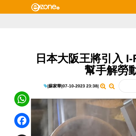
日本大阪王將引入 I-
幫手解勞
|
蘇家華
|
07-10-2023 23:38
|
WhatsApp