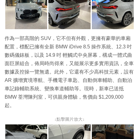
作為一部高階的 SUV，它不但有外觀，更擁有豪華的車廂
配置，標配已擁有全新 BMW iDrive 8.5 操作系統、12.3 吋
數碼儀錶板，以及 14.9 吋 輕觸式中央屏幕，構成一體式曲
面巨屏組合，佈局時尚得來，又能展示更多實用資訊，全車
數據及控操一覽無遺。此外，它還有不少高科技元素，設有
AR 擴增實境導航、手機電子車匙、自動倒車輔助、自動泊
車記錄輔助系統、變換車道輔助等。現時，新車已送抵
BMW 荃灣陳列室，可供親身體驗，售價由 $1,209,000
起。
↓點擊圖片放大↓