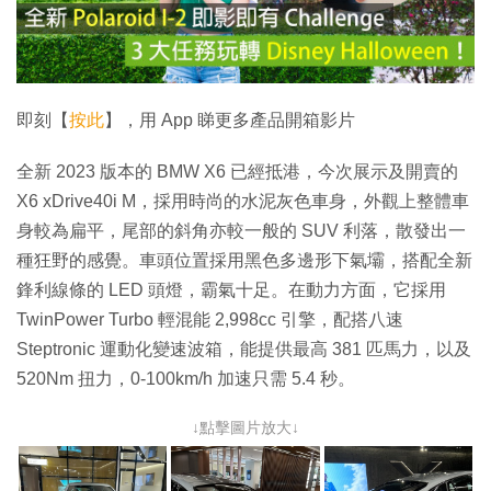
放
影
片
即刻【
按此
】，用 App 睇更多產品開箱影片
全新 2023 版本的 BMW X6 已經抵港，今次展示及開賣的
X6 xDrive40i M，採用時尚的水泥灰色車身，外觀上整體車
身較為扁平，尾部的斜角亦較一般的 SUV 利落，散發出一
種狂野的感覺。車頭位置採用黑色多邊形下氣壩，搭配全新
鋒利線條的 LED 頭燈，霸氣十足。在動力方面，它採用
TwinPower Turbo 輕混能 2,998cc 引擎，配搭八速
Steptronic 運動化變速波箱，能提供最高 381 匹馬力，以及
520Nm 扭力，0-100km/h 加速只需 5.4 秒。
↓點擊圖片放大↓