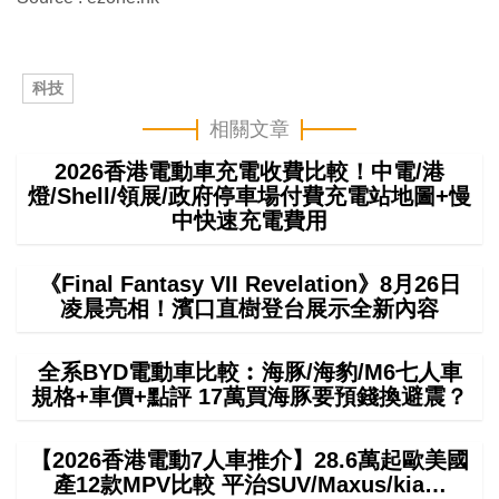
科技
相關文章
2026香港電動車充電收費比較！中電/港
燈/Shell/領展/政府停車場付費充電站地圖+慢
中快速充電費用
《Final Fantasy VII Revelation》8月26日
凌晨亮相！濱口直樹登台展示全新內容
全系BYD電動車比較︰海豚/海豹/M6七人車
規格+車價+點評 17萬買海豚要預錢換避震？
【2026香港電動7人車推介】28.6萬起歐美國
產12款MPV比較 平治SUV/Maxus/kia…