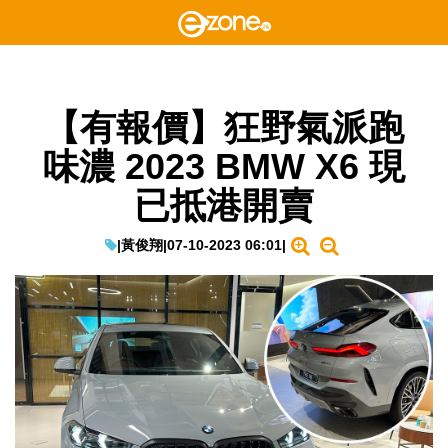
【有報價】狂野氣派跑
味濃 2023 BMW X6 現
已抵港開賣
|
黃俊翔
|
07-10-2023 06:01
|