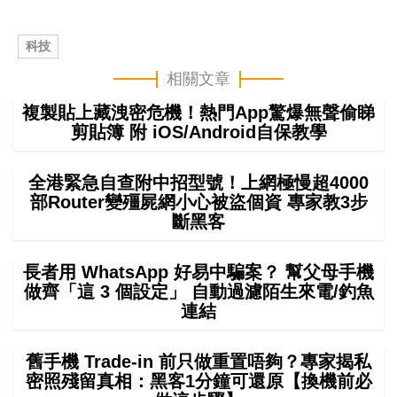
科技
相關文章
複製貼上藏洩密危機！熱門App驚爆無聲偷睇
剪貼簿 附 iOS/Android自保教學
全港緊急自查附中招型號！上網極慢超4000
部Router變殭屍網小心被盜個資 專家教3步
斷黑客
長者用 WhatsApp 好易中騙案？ 幫父母手機
做齊「這 3 個設定」 自動過濾陌生來電/釣魚
連結
舊手機 Trade-in 前只做重置唔夠？專家揭私
密照殘留真相：黑客1分鐘可還原【換機前必