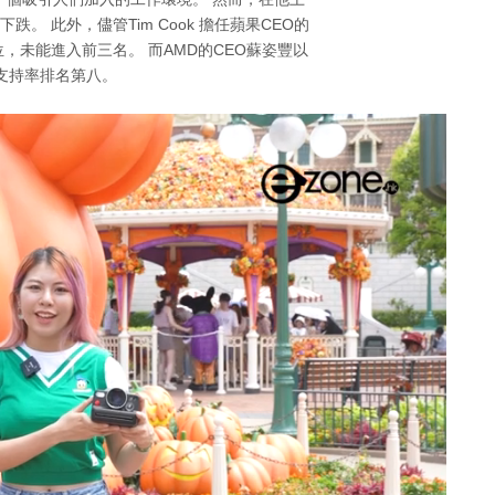
大幅下跌。 此外，儘管Tim Cook 擔任蘋果CEO的
，未能進入前三名。 而AMD的CEO蘇姿豐以
的支持率排名第八。