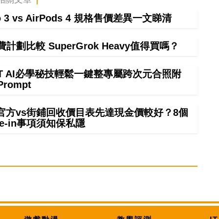
ro 3 vs AirPods 4 規格售價差異一文睇清
計劃比較 SuperGrok Heavy值得買嗎？
GPT AI必學秘技輕鬆一鍵整專屬跨次元合照附
Prompt
 in官方vs街鋪回收價目表先達現金價較好？8個
rade-in事項須知保私隱