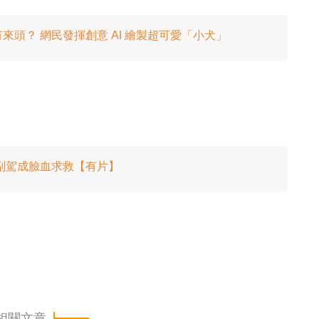
頭？ 網民發揮創意 AI 繪製超可愛「小犬」
副駕成臉血求救【有片】
相關文章