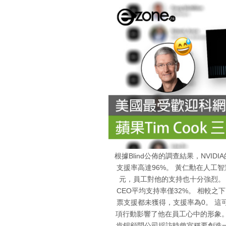
根據Blind公佈的調查結果，NVID
支援率高達96%。 黃仁勳在人工智
元，員工對他的支持也十分強烈。 
CEO平均支持率僅32%。 相較之下，Weste
票支援都未獲得，支援率為0。 這
項行動影響了他在員工心中的形象。 令
肯錫顧問公司採訪時曾宣稱要創造