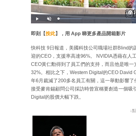
載
播
開
入
放
啟
完
音
畢
效
:
即刻【
按此
】，用 App 睇更多產品開箱影片
1
3
.
6
快科技 9日報道，美國科技公司職場社群Blind的
7
%
迎的CEO，支援率高達96%。 NVIDIA憑藉
CEO黃仁勳得到了員工們的支持，而且他是唯一支
32%。相比之下，Western Digital的CEO D
年6月裁減了200多名員工有關，這一舉動影響了他
接受麥肯錫顧問公司採訪時曾宣稱要創造一個吸引人
Digital的股價大幅下跌。
↓