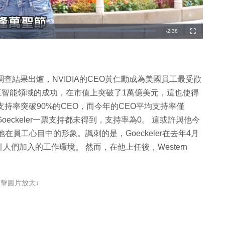
剩
-
2:38
全
螢
幕
餘
時
間
調查結果出爐，NVIDIA的CEO黃仁勳成為美國員工最受歡
在人工智能領域的成功，在市值上突破了1萬億美元，這也使得
持率突破90%的CEO，而今年的CEO平均支持率僅
avid Goeckeler一票支持都未得到，支持率為0。 這或許與他今
在員工心目中的形象。諷刺的是，Goeckeler在去年4月
們加入的工作環境。 然而，在他上任後，Western
點擊圖片放大↓