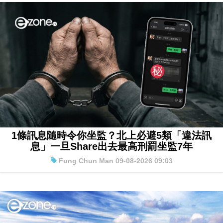
1條訊息隨時令你坐監？北上必避5類「違法訊
息」一旦Share出去最高刑罰坐監7年
Fung Chun Man 09-08-2026 09:03