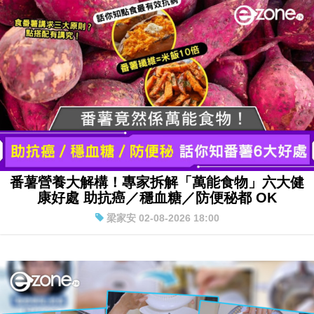
番薯營養大解構！專家拆解「萬能食物」六大健
康好處 助抗癌／穩血糖／防便秘都 OK
梁家安 02-08-2026 18:00