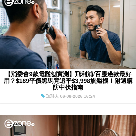
【消委會9款電鬚刨實測】飛利浦/百靈邊款最好
用？$189平價黑馬竟追平$3,998旗艦機！附選購
防中伏指南
珈琲人 06-08-2026 16:24