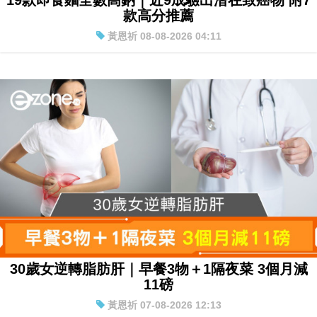
19款即食麵全數高鈉｜近9成驗出潛在致癌物 附7
款高分推薦
黃恩祈 08-08-2026 04:11
30歲女逆轉脂肪肝｜早餐3物＋1隔夜菜 3個月減
11磅
黃恩祈 07-08-2026 12:13