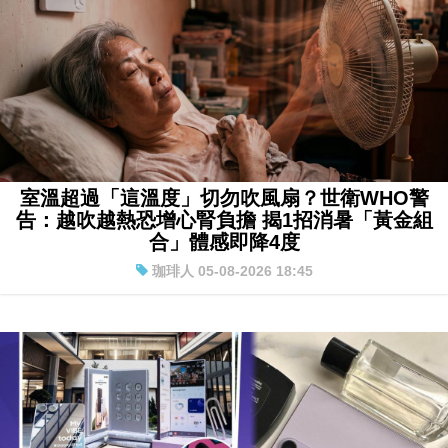
室溫超過「這溫度」切勿吹風扇？世衛WHO警
告：越吹越熱恐增心腎負擔 揭1招消暑「黃金組
合」體感即降4度
珈琲人 05-08-2026 18:45