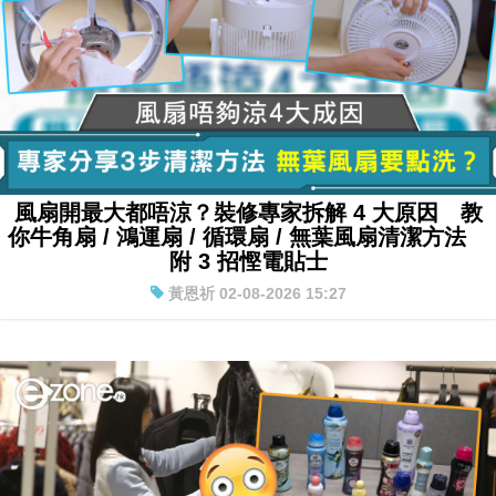
風扇開最大都唔涼？裝修專家拆解 4 大原因 教
你牛角扇 / 鴻運扇 / 循環扇 / 無葉風扇清潔方法
附 3 招慳電貼士
黃恩祈 02-08-2026 15:27