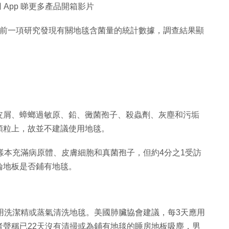
 App 睇更多產品開箱影片
.com早前一項研究發現有關地毯含菌量的統計數據，調查結果顯
皮屑、蟑螂過敏原、鉛、黴菌孢子、殺蟲劑、灰塵和污垢
顆粒上，故並不建議使用地毯。
的地毯樣本充滿病原體、皮膚細胞和真菌孢子，但約4分之1受訪
論地板是否鋪有地毯。
用洗潔精或蒸氣清洗地毯。美國肺臟協會建議，每3天應用
聲稱已22天沒有清掃或為鋪有地毯的睡房地板吸塵，男