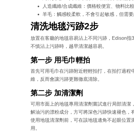
人造纖維/合成纖維：價格較便宜、物料比
羊毛：觸感較柔軟，不會引起敏感，但需要
清洗地毯污跡2步
放置在客廳的地毯容易沾上不同污跡，Edison
不慎沾上污跡時，越早清潔越容易。
第一步 用毛巾輕拍
首先可用毛巾在污跡附近輕輕拍打，在拍打過程
維，反而會讓污跡更難徹底清除。
第二步 加清潔劑
可用市面上的地毯專用清潔劑嘗試進行局部清潔，
解油污的漂粉成分，方可將深色污跡快速褪色，
使用地毯清潔劑前，可在該地毯邊角不起眼位置
用。