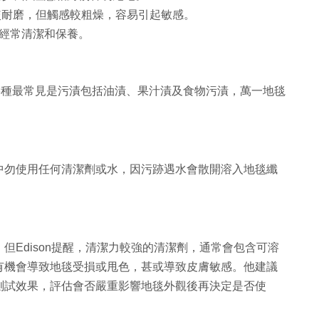
較耐磨，但觸感較粗燥，容易引起敏感。
經常清潔和保養。
指3種最常見是污漬包括油漬、果汁漬及食物污漬，萬一地毯
中勿使用任何清潔劑或水，因污跡遇水會散開溶入地毯纖
但Edison提醒，清潔力較強的清潔劑，通常會包含可溶
有機會導致地毯受損或甩色，甚或導致皮膚敏感。他建議
測試效果，評估會否嚴重影響地毯外觀後再決定是否使