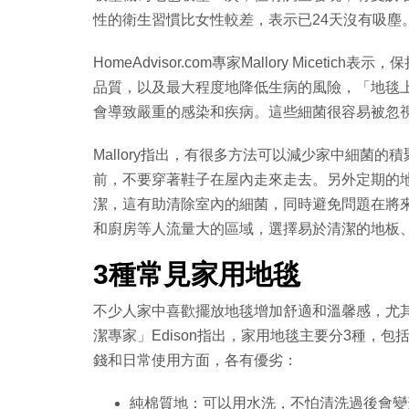
性的衛生習慣比女性較差，表示已24天沒有吸塵
HomeAdvisor.com專家Mallory Mic
品質，以及最大程度地降低生病的風險，「地毯上
會導致嚴重的感染和疾病。這些細菌很容易被忽
Mallory指出，有很多方法可以減少家中細菌
前，不要穿著鞋子在屋內走來走去。另外定期的
潔，這有助清除室內的細菌，同時避免問題在將來發
和廚房等人流量大的區域，選擇易於清潔的地板
3種常見家用地毯
不少人家中喜歡擺放地毯增加舒適和溫馨感，尤
潔專家」Edison指出，家用地毯主要分3種，
錢和日常使用方面，各有優劣：
純棉質地：可以用水洗，不怕清洗過後會變