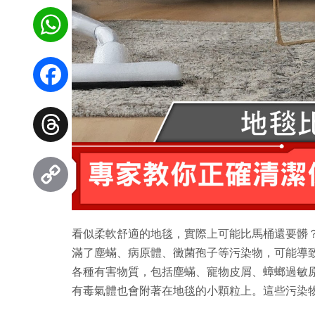
WhatsApp
Facebook
Threads
Copy
看似柔軟舒適的地毯，實際上可能比馬桶還要髒？
Link
滿了塵蟎、病原體、黴菌孢子等污染物，可能導
各種有害物質，包括塵蟎、寵物皮屑、蟑螂過敏
有毒氣體也會附著在地毯的小顆粒上。這些污染