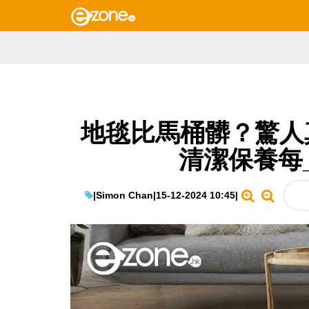
地毯比馬桶髒？驚人
清潔保養每
|
Simon Chan
|
15-12-2024 10:45
|