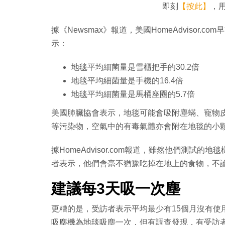
即刻
【按此】
，用
據《Newsmax》報道，美國HomeAdvisor
示：
地毯平均細菌量是雪櫃把手的30.2倍
地毯平均細菌量是手機的16.4倍
地毯平均細菌量是馬桶座圈的5.7倍
美國肺臟協會表示，地毯可能會吸附塵蟎、寵物
等污染物，空氣中的有毒氣體亦會附在地毯的小
據HomeAdvisor.com報道，雖然他們測試
者表示，他們會毫不猶豫吃掉在地上的食物，不
建議每3天吸一次塵
更糟的是，受訪者表示平均最少有15個月沒有使
吸塵機為地毯吸塵一次，但有調查發現，有受訪者