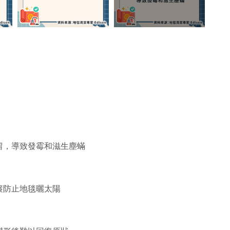
留，導致發霉和滋生塵蟎
簾防止地毯曬太陽