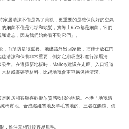
。
etich表示，保持家居清潔不僅是為了美觀，更重要的是確保良好的空氣
的細菌不僅是污垢和頭髮，實際上95%都是細菌，它們
視和遺忘，因為我們始終看不到它們」。
的積聚，而預防是很重要。她建議外出回家後，把鞋子放在門
地毯清潔和保養非常重要，例如定期吸塵和進行深層清
生。在選擇新地板時，Mallory建議在走廊、入口通道
、木材或瓷磚等材料，比起地毯會更容易保持清潔。
其是睡房和客廳喜歡擺放質感軟綿的地毯。本港「地毯清
包括純棉質地、合成纖維質地及羊毛質地的。三者在觸感、價
形，惟注意相對較容易甩毛。