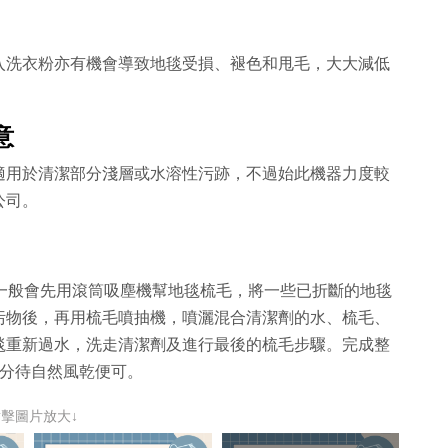
入洗衣粉亦有機會導致地毯受損、褪色和甩毛，大大減低
意
適用於清潔部分淺層或水溶性污跡，不過始此機器力度較
公司。
公司一般會先用滾筒吸塵機幫地毯梳毛，將一些已折斷的地毯
污物後，再用梳毛噴抽機，噴灑混合清潔劑的水、梳毛、
毯重新過水，洗走清潔劑及進行最後的梳毛步驟。完成整
水分待自然風乾便可。
點擊圖片放大↓