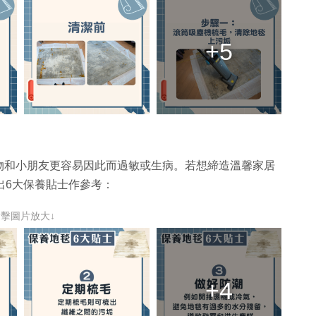
+5
物和小朋友更容易因此而過敏或生病。若想締造溫馨家居
提出6大保養貼士作參考：
點擊圖片放大↓
+4