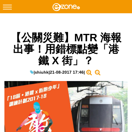
搜尋
【公關災難】MTR 海報
Facebook
Instagram
出事！用錯標點變「港
科技焦點
鐵 X 街」？
網絡生活
遊戲動漫
|
shiuhk
|
21-08-2017 17:46
|
教學評測
EduTech
IT Times
生成式AI與雲端應用
Enterprise Digital Transformation