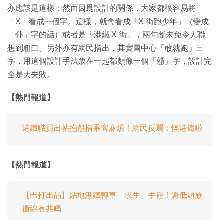
亦應該是這樣；然而因爲設計的關係，大家都很容易將
「X」看成一個字。這樣，就會看成「X 街跑少年」（變成
「仆」字的話）或者是「港鐵 X 街」，兩句都未免令人聯
想到粗口。另外亦有網民指出，其實圖中心「敢就跑」三
字，用這個設計手法放在一起都頗像一個「戇」字，設計完
全是大失敗。
【熱門報道】
港鐵職員出帖抱怨指乘客麻煩！網民反罵：怪港鐵啦
【熱門報道】
【巴打出品】貼地港鐵轉車「求生」手遊！避低頭族
衝線有共鳴