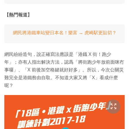
【熱門報道】
網民將港鐵車站變日本名！樂富 → 虎崎駅更貼切？
網民紛紛造句，說正確寫法應該是「港鐡 X 街！跑少
年」；亦有人指出解決方法，認爲「將街跑少年放前面咪冇
事囉」、「X 前後加空格鍵就好好多」。所以，今次公關災
難完全是港鐵咎由自取。不知道大家又將「X」看成什麽
呢？