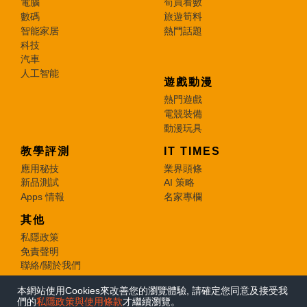
電腦
筍買着數
數碼
旅遊筍料
智能家居
熱門話題
科技
汽車
人工智能
遊戲動漫
熱門遊戲
電競裝備
動漫玩具
教學評測
IT TIMES
應用秘技
業界頭條
新品測試
AI 策略
Apps 情報
名家專欄
其他
私隱政策
免責聲明
聯絡/關於我們
本網站使用Cookies來改善您的瀏覽體驗, 請確定您同意及接受我
© 2026 e-zone. All Rights Reserved.
們的
私隱政策與使用條款
才繼續瀏覽。