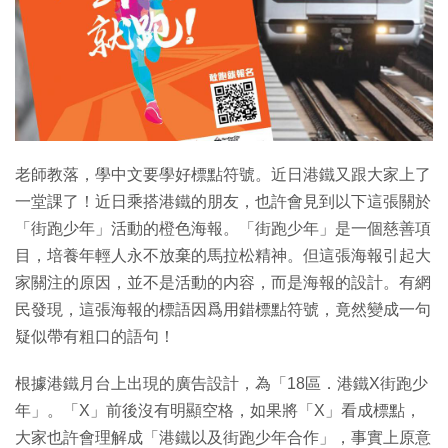
特集
老師教落，學中文要學好標點符號。近日港鐵又跟大家上了
一堂課了！近日乘搭港鐵的朋友，也許會見到以下這張關於
「街跑少年」活動的橙色海報。「街跑少年」是一個慈善項
目，培養年輕人永不放棄的馬拉松精神。但這張海報引起大
家關注的原因，並不是活動的内容，而是海報的設計。有網
民發現，這張海報的標語因爲用錯標點符號，竟然變成一句
疑似帶有粗口的語句！
根據港鐵月台上出現的廣告設計，為「18區．港鐵X街跑少
年」。「X」前後沒有明顯空格，如果將「X」看成標點，
大家也許會理解成「港鐵以及街跑少年合作」，事實上原意