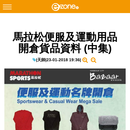
搜尋
馬拉松便服及運動用品
Facebook
Instagram
開倉貨品資料 (中集)
科技焦點
網絡生活
|
天師
|
23-01-2018 19:36
|
遊戲動漫
教學評測
EduTech
IT Times
生成式AI與雲端應用
Enterprise Digital Transformation