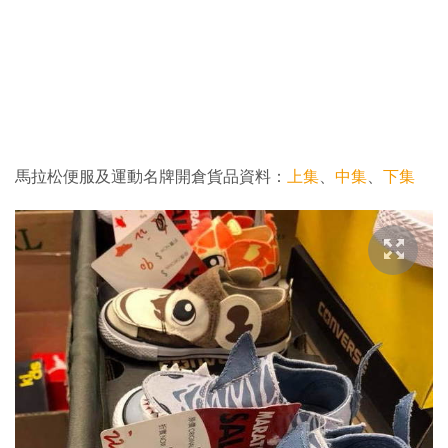
馬拉松便服及運動名牌開倉貨品資料：
上集
、
中集
、
下集