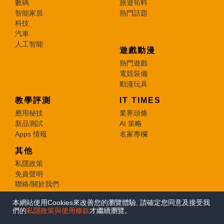
數碼
旅遊筍料
智能家居
熱門話題
科技
汽車
人工智能
遊戲動漫
熱門遊戲
電競裝備
動漫玩具
教學評測
IT TIMES
應用秘技
業界頭條
新品測試
AI 策略
Apps 情報
名家專欄
其他
私隱政策
免責聲明
聯絡/關於我們
本網站使用Cookies來改善您的瀏覽體驗, 請確定您同意及接受我
© 2026 e-zone. All Rights Reserved.
們的
私隱政策與使用條款
才繼續瀏覽。