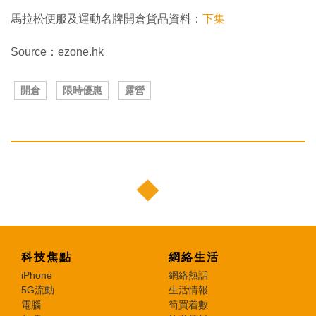
馬拉松便服及運動名牌開倉貨品資料：
下集
Source：ezone.hk
開倉
限時優惠
露營
科技焦點
網絡生活
iPhone
網絡熱話
5G流動
生活情報
電腦
筍買着數