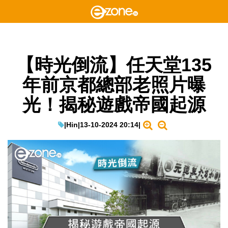
【時光倒流】任天堂135
年前京都總部老照片曝
光！揭秘遊戲帝國起源
|
Hin
|
13-10-2024 20:14
|