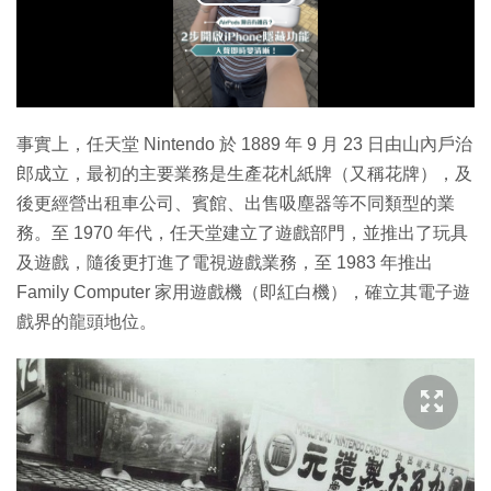
播
放
影
片
事實上，任天堂 Nintendo 於 1889 年 9 月 23 日由山內戶治
郎成立，最初的主要業務是生產花札紙牌（又稱花牌），及
後更經營出租車公司、賓館、出售吸塵器等不同類型的業
務。至 1970 年代，任天堂建立了遊戲部門，並推出了玩具
及遊戲，隨後更打進了電視遊戲業務，至 1983 年推出
Family Computer 家用遊戲機（即紅白機），確立其電子遊
戲界的龍頭地位。