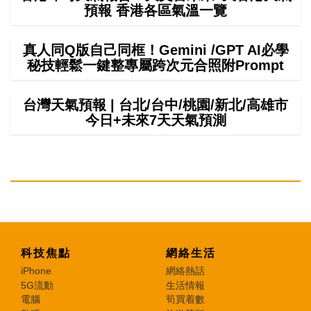
預報 香港各區氣溫一覽
真人同Q版自己同框！Gemini /GPT AI必學
秘技輕鬆一鍵整專屬跨次元合照附Prompt
台灣天氣預報 | 台北/台中/桃園/新北/高雄市
今日+未來7天天氣預測
科技焦點
網絡生活
iPhone
網絡熱話
5G流動
生活情報
電腦
筍買着數