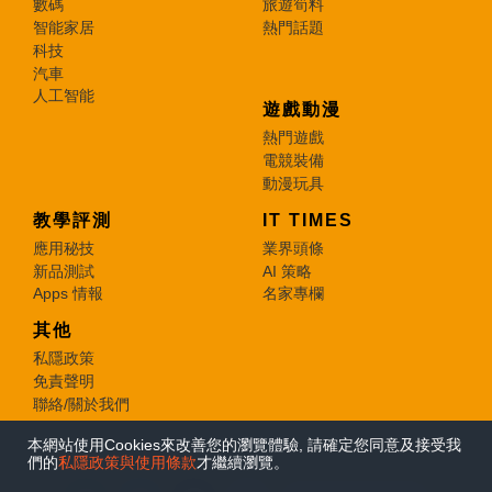
數碼
旅遊筍料
智能家居
熱門話題
科技
汽車
人工智能
遊戲動漫
熱門遊戲
電競裝備
動漫玩具
教學評測
IT TIMES
應用秘技
業界頭條
新品測試
AI 策略
Apps 情報
名家專欄
其他
私隱政策
免責聲明
聯絡/關於我們
本網站使用Cookies來改善您的瀏覽體驗, 請確定您同意及接受我
© 2026 e-zone. All Rights Reserved.
們的
私隱政策與使用條款
才繼續瀏覽。