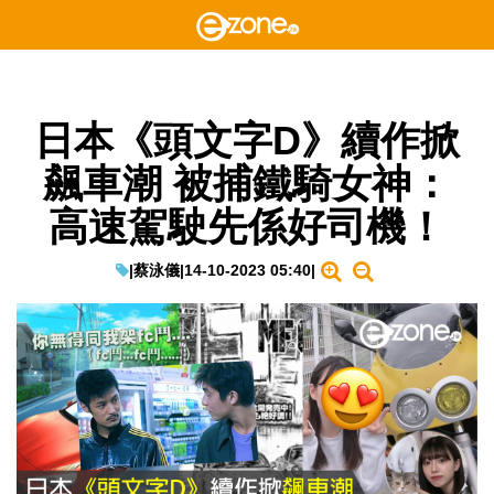
日本《頭文字D》續作掀
飆車潮 被捕鐵騎女神：
高速駕駛先係好司機！
|
蔡泳儀
|
14-10-2023 05:40
|