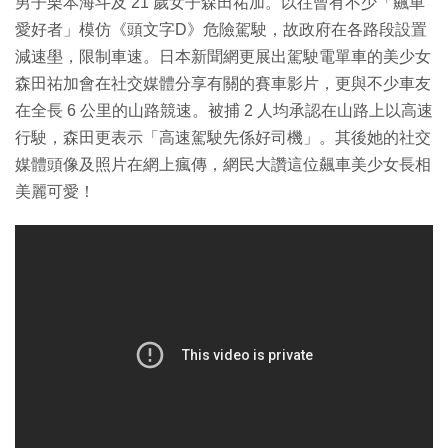
男子栗本海斗及 21 歲女子森田祐加。以往曾有不少「飆車
愛好者」模仿《頭文字D》危險駕駛，故政府在各路段設置
減速壆，限制車速。日本新聞網更展出駕駛電單車的美少女
森田祐加會在社交媒體分享有關的賽車影片，更與不少車友
在全長 6 公里的山路競速。被捕 2 人均承認在山路上以高速
行駛，森田更表示「高速駕駛先係好司機」。其後她的社交
媒體頭像及照片在網上瘋傳，網民大讚這位飆車美少女長相
美麗可愛！