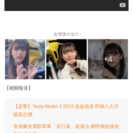
↓點擊圖片放大↓
+4
【相關報道】
【直擊】Tesla Model 3 2023 改版抵港 即睇八大升
級及定價
袁偉豪坐電動單車「這行為」疑違法 網民狠批後急