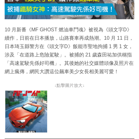
10 月新番《MF GHOST 燃油車鬥魂》被視為《頭文字D》
續作，日前在日本播放，山路賽車再成熱潮。10 月 11 日，
日本琦玉縣警方在《頭文字D》飯能市聖地拘捕 1 男 1 女，
涉及「在道路上危險駕駛」。被捕的 21 歲森田祐加供稱指
「高速駕駛先係好司機」。其後她的社交媒體頭像及照片在
網上瘋傳，網民大讚這位飆車美少女長相美麗可愛！
↓點擊圖片放大↓