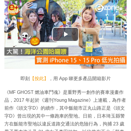
播
放
影
片
即刻
【按此】
，用 App 睇更多產品開箱影片
《MF GHOST 燃油車鬥魂》是重野秀一創作的賽車漫畫作
品，2017 年起於《週刊Young Magazine》上連載，為作者
前作《頭文字D》的續作，其中飯能市正丸山路正是《頭文
字D》曾出現的其中一條跑車的聖地。日前，日本琦玉縣警
方在飯能市聖地以違反道路交通法的危險行為，拘捕 23 歲