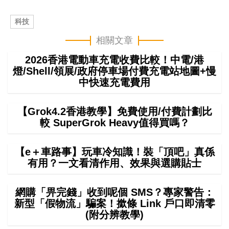
科技
相關文章
2026香港電動車充電收費比較！中電/港
燈/Shell/領展/政府停車場付費充電站地圖+慢
中快速充電費用
【Grok4.2香港教學】免費使用/付費計劃比
較 SuperGrok Heavy值得買嗎？
【e＋車路事】玩車冷知識！裝「頂吧」真係
有用？一文看清作用、效果與選購貼士
網購「畀完錢」收到呢個 SMS？專家警告：
新型「假物流」騙案！撳條 Link 戶口即清零
(附分辨教學)