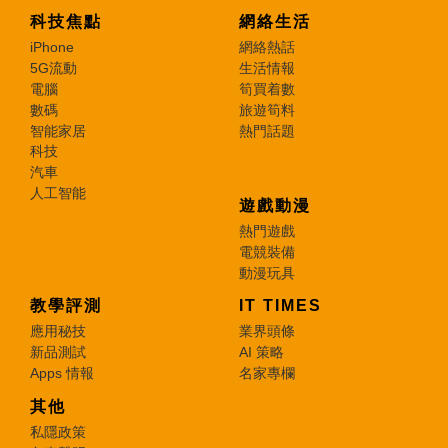
科技焦點
網絡生活
iPhone
網絡熱話
5G流動
生活情報
電腦
筍買着數
數碼
旅遊筍料
智能家居
熱門話題
科技
汽車
人工智能
遊戲動漫
熱門遊戲
電競裝備
動漫玩具
教學評測
IT TIMES
應用秘技
業界頭條
新品測試
AI 策略
Apps 情報
名家專欄
其他
私隱政策