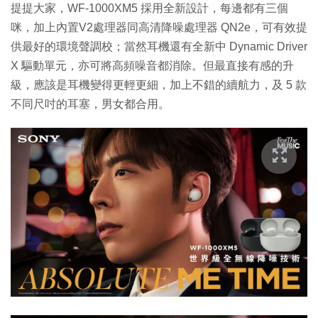
提提大家，WF-1000XM5 採用全新設計，每邊都有三個
咪，加上內置V2處理器同高清降噪處理器 QN2e，可有效提
供最好的環境聲調校；當然耳機還有全新中 Dynamic Driver
X 驅動單元，亦可將高頻噪音都消除。但最直接有感的升
級，應該是耳機變得更輕更細，加上不錯的續航力，及 5 款
不同尺吋的耳塞，男女都合用。