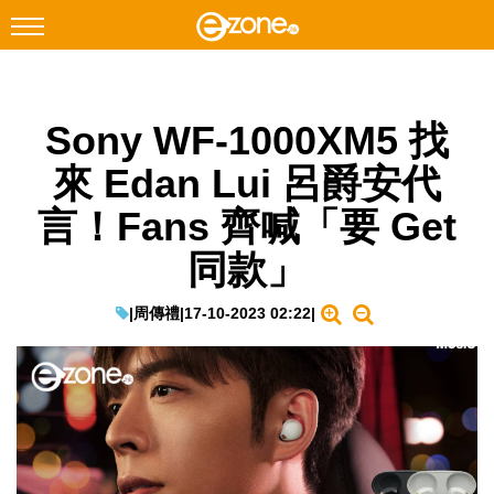
搜尋
Sony WF-1000XM5 找
Facebook
Instagram
來 Edan Lui 呂爵安代
科技焦點
言！Fans 齊喊「要 Get
網絡生活
同款」
遊戲動漫
教學評測
|
周傳禮
|
17-10-2023 02:22
|
EduTech
IT Times
生成式AI與雲端應用
Enterprise Digital Transformation