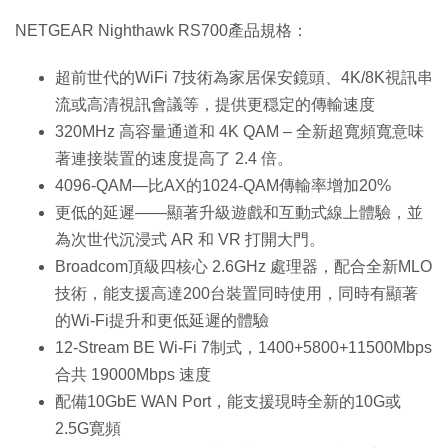
NETGEAR Nighthawk RS700產品規格：
超前世代的WiFi 7技術為家居保安鏡頭、4K/8K視訊串
流或高清視訊會議等，提供更穏定的傳輸速度
320MHz 高容量通道和 4K QAM – 全新超寬頻寬意味
著連接裝置的速度提高了 2.4 倍。
4096-QAM—比AX的1024-QAM傳輸率增加20%
更低的延遲——顯著升級遊戲和互動式線上體驗，並
為次世代沉浸式 AR 和 VR 打開大門。
Broadcom頂級四核心 2.6GHz 處理器，配合全新MLO
技術，能支援高達200台裝置同時使用，同時有顯著
的Wi-Fi提升和更低延遲的體驗
12-Stream BE Wi-Fi 7制式，1400+5800+11500Mbps
合共 19000Mbps 速度
配備10GbE WAN Port，能支援現時全新的10G或
2.5G寛頻