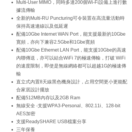
Multi-User MIMO，同時多達200個Wi-Fi設備上進行數
據流傳輸
全新的Multi-RU Puncturing可令裝置在高流量活動時
保持高速連線以及低延遲
配備10Gbe Internet WAN Port，能支援最新的10Gbe
寛頻，亦向下兼容2.5Gbe和1Gbe寛頻
配備10Gbe Ethernet LAN Port，能支援10Gbe的高速
內聯傳送，亦可以結合WiFi 7的極速傳輸，打破 WiFi
的速度限制，即使是無線網絡都可以超越1G的極速傳
輸
直立式內置8天線黑色機身設計，占用空間更小更能配
合家居設計擺放
配備512MB內存以及2GB Ram
無線安全 -支援WPA3-Personal、802.11i、128-bit
AES加密
支援ReadySHARE USB檔案分享
三年保養