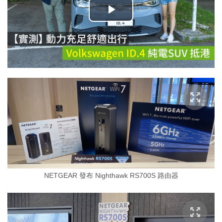
播
放
影
片
NETGEAR 發布 Nighthawk RS700S 路由器