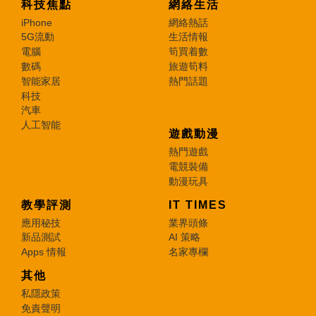
科技焦點
網絡生活
iPhone
網絡熱話
5G流動
生活情報
電腦
筍買着數
數碼
旅遊筍料
智能家居
熱門話題
科技
汽車
人工智能
遊戲動漫
熱門遊戲
電競裝備
動漫玩具
教學評測
IT TIMES
應用秘技
業界頭條
新品測試
AI 策略
Apps 情報
名家專欄
其他
私隱政策
免責聲明