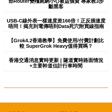
部Router變殭屍網小心被盜個資 專家教3步
斷黑客
USB-C線外表一樣速度差166倍！正反插速度
唔同！揭充到電傳唔到Data死穴附買線指南
【Grok4.2香港教學】免費使用/付費計劃比
較 SuperGrok Heavy值得買嗎？
香港交通消息實時更新 | 隧道實時路面情況
+主要幹道估計行車時間