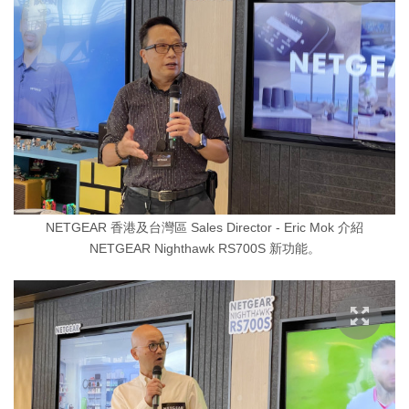
NETGEAR 香港及台灣區 Sales Director - Eric Mok 介紹
NETGEAR Nighthawk RS700S 新功能。