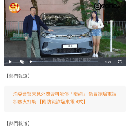
剩
-
4:26
載
播
開
全
入
放
啟
螢
完
音
幕
餘
畢
效
:
【熱門報道】
8
時
.
1
2
間
%
消委會暫未見外洩資料流傳「暗網」 偽冒詐騙電話
卻趁火打劫 【附防範詐騙來電 4式】
【熱門報道】