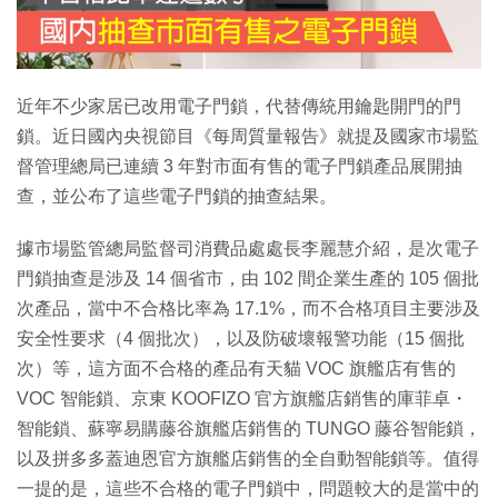
近年不少家居已改用電子門鎖，代替傳統用鑰匙開門的門
鎖。近日國內央視節目《每周質量報告》就提及國家市場監
督管理總局已連續 3 年對市面有售的電子門鎖產品展開抽
查，並公布了這些電子門鎖的抽查結果。
據市場監管總局監督司消費品處處長李麗慧介紹，是次電子
門鎖抽查是涉及 14 個省市，由 102 間企業生產的 105 個批
次產品，當中不合格比率為 17.1%，而不合格項目主要涉及
安全性要求（4 個批次），以及防破壞報警功能（15 個批
次）等，這方面不合格的產品有天貓 VOC 旗艦店有售的
VOC 智能鎖、京東 KOOFIZO 官方旗艦店銷售的庫菲卓・
智能鎖、蘇寧易購藤谷旗艦店銷售的 TUNGO 藤谷智能鎖，
以及拼多多蓋迪恩官方旗艦店銷售的全自動智能鎖等。值得
一提的是，這些不合格的電子門鎖中，問題較大的是當中的