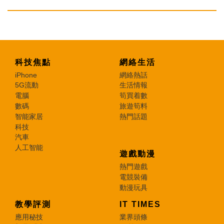
科技焦點
網絡生活
iPhone
網絡熱話
5G流動
生活情報
電腦
筍買着數
數碼
旅遊筍料
智能家居
熱門話題
科技
汽車
人工智能
遊戲動漫
熱門遊戲
電競裝備
動漫玩具
教學評測
IT TIMES
應用秘技
業界頭條