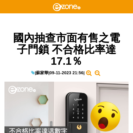
國內抽查市面有售之電
子門鎖 不合格比率達
17.1％
|
蘇家華
|
09-11-2023 21:56
|