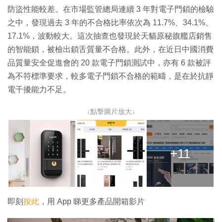
防盜性能較差。在市場監管總局連續 3 年對電子門鎖的檢驗
之中，發現過去 3 年的不合格比率依次為 11.7%、34.1%、
17.1%，波動較大。這次抽查也發現於天貓原秘旗艦店銷售
的智能鎖，被檢出鎖舌質量不合格。此外，在近日中國消費
品質量安全促進會的 20 款電子門鎖測試中，亦有 6 款被評
為不符標準要求，較多電子門鎖不合格的範疇，是在於抗靜
電干擾能力不足。
↓點擊圖片放大↓
+11
即刻
按此
，用 App 睇更多產品開箱影片