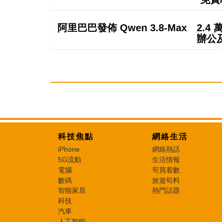
阿里巴巴發佈 Qwen 3.8-Max 2.
辦公
科技焦點
網絡生活
iPhone
網絡熱話
5G流動
生活情報
電腦
筍買着數
數碼
旅遊筍料
智能家居
熱門話題
科技
汽車
人工智能