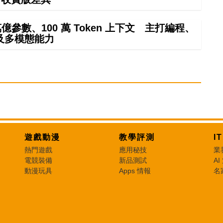
4 萬億參數、100 萬 Token 上下文 主打編程、
及多模態能力
遊戲動漫
教學評測
I
熱門遊戲
應用秘技
業
電競裝備
新品測試
AI
動漫玩具
Apps 情報
名