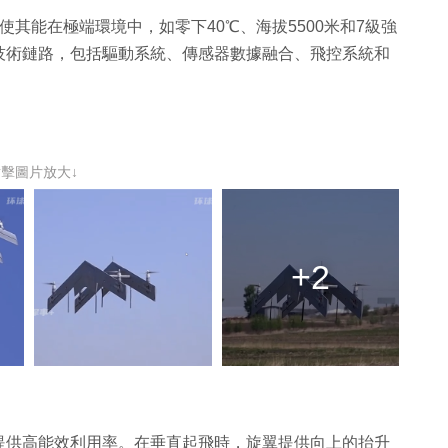
其能在極端環境中，如零下40℃、海拔5500米和7級強
技術鏈路，包括驅動系統、傳感器數據融合、飛控系統和
點擊圖片放大↓
+2
提供高能效利用率。在垂直起飛時，旋翼提供向上的抬升