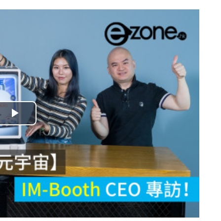
播
放
影
片