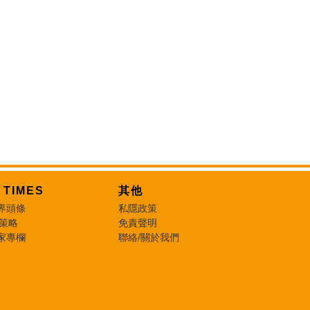
T TIMES
其他
界頭條
私隱政策
 策略
免責聲明
家專欄
聯絡/關於我們