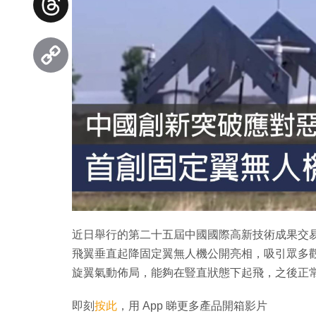
Threads
Copy
Link
近日舉行的第二十五屆中國國際高新技術成果交
飛翼垂直起降固定翼無人機公開亮相，吸引眾多
旋翼氣動佈局，能夠在豎直狀態下起飛，之後正
即刻
按此
，用 App 睇更多產品開箱影片