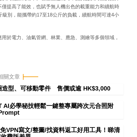
不僅提高了能效，也賦予無人機出色的載重能力和續航時
級別，能攜帶約17至18公斤的負載，續航時間可達4小
應用於電力、油氣管網、林業、應急、測繪等多個領域，
相關文章
甜圈造型、可移動零件 售價或逾 HK$3,000
GPT AI必學秘技輕鬆一鍵整專屬跨次元合照附
Prompt
mini免VPN寫文/整圖/找資料返工好用工具！睇清
/收費版差異