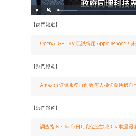
載
播
開
入
放
啟
完
音
畢
效
:
【熱門報道】
1
0
.
8
4
%
OpenAI GPT-4V 已識得用 Apple iPh
【熱門報道】
Amazon 速遞服務再創新 無人機送藥快過
【熱門報道】
調查指 Netflix 每日每職位空缺收 CV 數量最