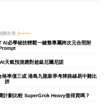
相關文章
GPT AI必學秘技輕鬆一鍵整專屬跨次元合照附
Prompt
】AI天氣預測應對超級厄爾尼諾
車合格率僅三成 港島九龍新界考牌路線易中難比
拼
計劃比較 SuperGrok Heavy值得買嗎？