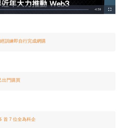
剩
-
4:59
全
螢
幕
餘
時
間
one！未經訓練即自行完成網購
自己出門購買
多 首 7 位全為科企