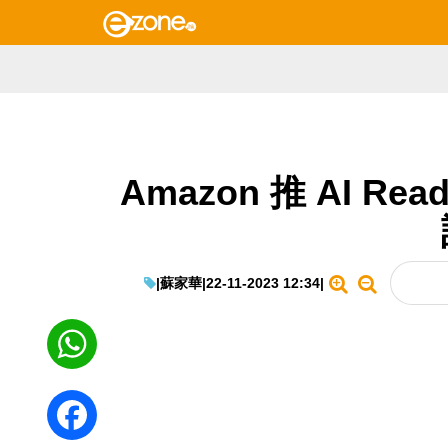
Amazon 推 AI Re
|
蘇家華
|
22-11-2023 12:34
|
WhatsApp