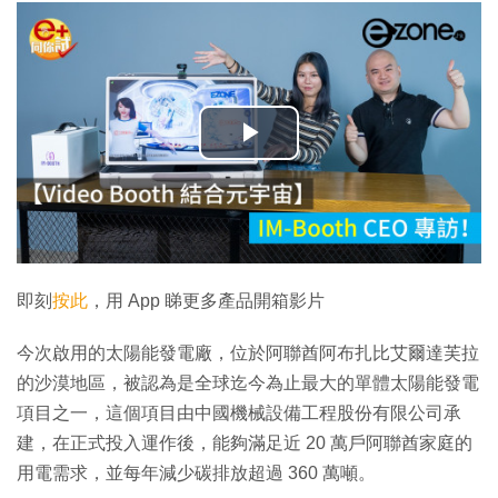
播
放
影
片
即刻
按此
，用 App 睇更多產品開箱影片
今次啟用的太陽能發電廠，位於阿聯酋阿布扎比艾爾達芙拉
的沙漠地區，被認為是全球迄今為止最大的單體太陽能發電
項目之一，這個項目由中國機械設備工程股份有限公司承
建，在正式投入運作後，能夠滿足近 20 萬戶阿聯酋家庭的
用電需求，並每年減少碳排放超過 360 萬噸。