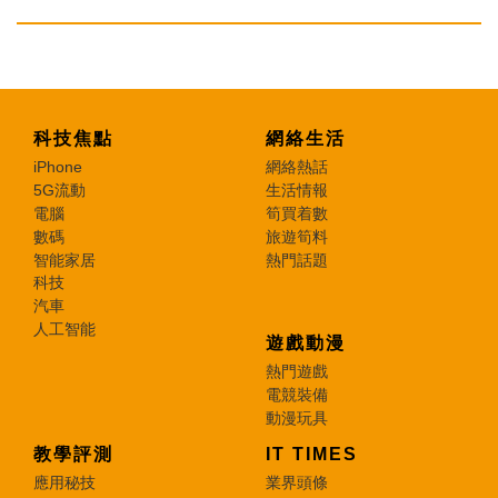
科技焦點
網絡生活
iPhone
網絡熱話
5G流動
生活情報
電腦
筍買着數
數碼
旅遊筍料
智能家居
熱門話題
科技
汽車
人工智能
遊戲動漫
熱門遊戲
電競裝備
動漫玩具
教學評測
IT TIMES
應用秘技
業界頭條