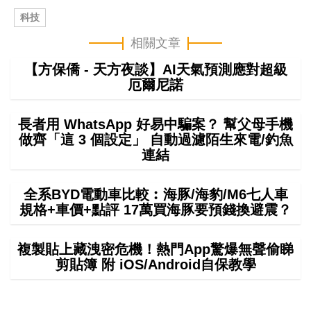
科技
相關文章
【方保僑 - 天方夜談】AI天氣預測應對超級
厄爾尼諾
長者用 WhatsApp 好易中騙案？ 幫父母手機
做齊「這 3 個設定」 自動過濾陌生來電/釣魚
連結
全系BYD電動車比較︰海豚/海豹/M6七人車
規格+車價+點評 17萬買海豚要預錢換避震？
複製貼上藏洩密危機！熱門App驚爆無聲偷睇
剪貼簿 附 iOS/Android自保教學