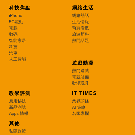
科技焦點
網絡生活
iPhone
網絡熱話
5G流動
生活情報
電腦
筍買着數
數碼
旅遊筍料
智能家居
熱門話題
科技
汽車
人工智能
遊戲動漫
熱門遊戲
電競裝備
動漫玩具
教學評測
IT TIMES
應用秘技
業界頭條
新品測試
AI 策略
Apps 情報
名家專欄
其他
私隱政策