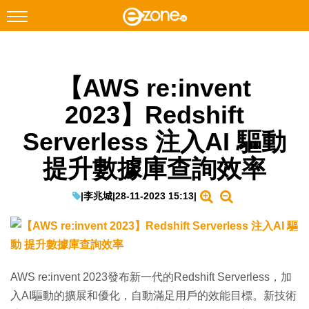
搜尋
【AWS re:invent
Facebook
Instagram
2023】Redshift
科技焦點
Serverless 注入AI 驅動
網絡生活
提升數據庫查詢效率
遊戲動漫
教學評測
|
李兆城
|
28-11-2023 15:13
|
EduTech
IT Times
生成式AI與雲端應用
AWS re:invent 2023發布新一代的Redshift Serverless，加
入AI驅動的擴展和優化，自動滿足用戶的效能目標。新技術
Enterprise Digital Transformation