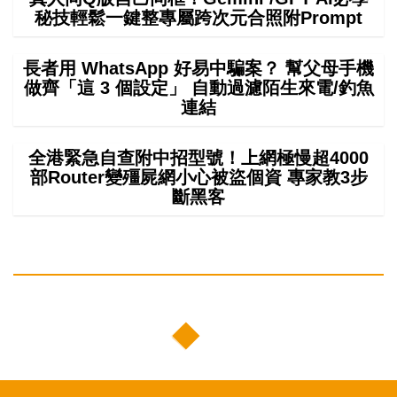
秘技輕鬆一鍵整專屬跨次元合照附Prompt
長者用 WhatsApp 好易中騙案？ 幫父母手機
做齊「這 3 個設定」 自動過濾陌生來電/釣魚
連結
全港緊急自查附中招型號！上網極慢超4000
部Router變殭屍網小心被盜個資 專家教3步
斷黑客