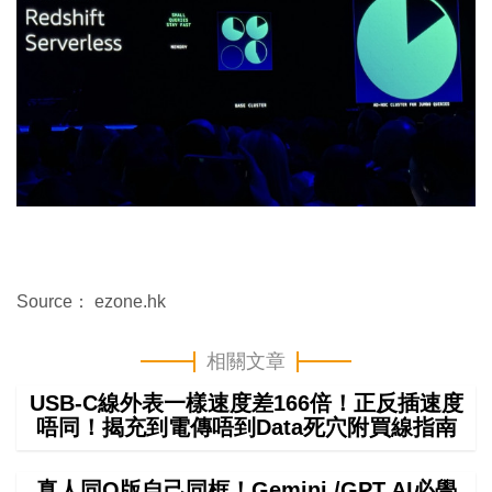
Source： ezone.hk
相關文章
USB-C線外表一樣速度差166倍！正反插速度
唔同！揭充到電傳唔到Data死穴附買線指南
真人同Q版自己同框！Gemini /GPT AI必學