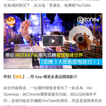
近無感的情況下，合法地「零廣告」免費睇YouTube。
播
放
影
片
即刻【
按此
】，用 App 睇更多產品開箱影片
綜合外媒報道，一位國外開發者發布了一款名為「Ad
Speedup」的Chrome瀏覽器擴充功能。與以往的插件不
同，這個功能並非攔截YouTube的廣告，而是直接將廣告快