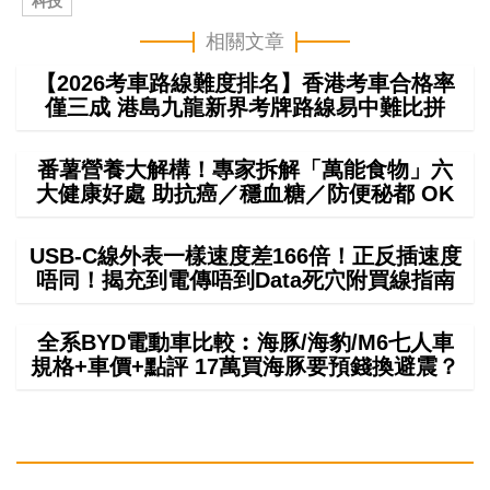
科技
相關文章
【2026考車路線難度排名】香港考車合格率
僅三成 港島九龍新界考牌路線易中難比拼
番薯營養大解構！專家拆解「萬能食物」六
大健康好處 助抗癌／穩血糖／防便秘都 OK
USB-C線外表一樣速度差166倍！正反插速度
唔同！揭充到電傳唔到Data死穴附買線指南
全系BYD電動車比較︰海豚/海豹/M6七人車
規格+車價+點評 17萬買海豚要預錢換避震？