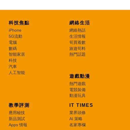
科技焦點
網絡生活
iPhone
網絡熱話
5G流動
生活情報
電腦
筍買着數
數碼
旅遊筍料
智能家居
熱門話題
科技
汽車
人工智能
遊戲動漫
熱門遊戲
電競裝備
動漫玩具
教學評測
IT TIMES
應用秘技
業界頭條
新品測試
AI 策略
Apps 情報
名家專欄