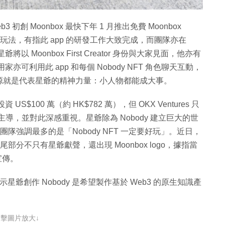
創 Moonbox 最快下年 1 月推出免費 Moonbox
互動玩法，有指此 app 的研發工作大致完成，而團隊亦在
Moonbox First Creator 身份與大家見面，他亦有
家亦可利用此 app 和每個 Nobody NFT 角色聊天互動，
源就是代表星爺的精神力量：小人物都能成大事。
投資 US$100 萬（約 HK$782 萬），但 OKX Ventures 只
馳主導，並對此深感重視。星爺除為 Nobody 建立巨大的世
與團隊強調最多的是「Nobody NFT 一定要好玩」。近日，
片尾部分不只有星爺獻聲，還出現 Moonbox logo，據指當
行宣傳。
表示星爺創作 Nobody 是希望製作基於 Web3 的原生知識產
點擊圖片放大↓