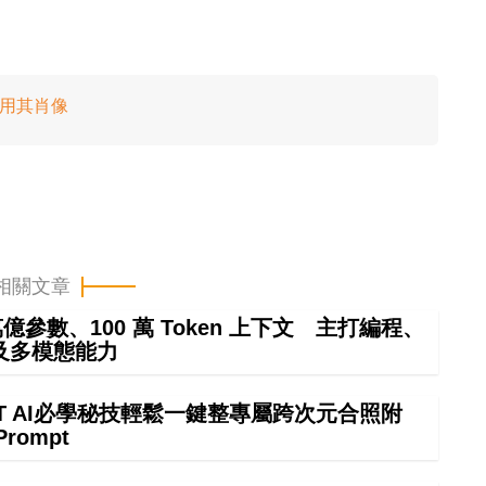
使用其肖像
相關文章
4 萬億參數、100 萬 Token 上下文 主打編程、
及多模態能力
GPT AI必學秘技輕鬆一鍵整專屬跨次元合照附
Prompt