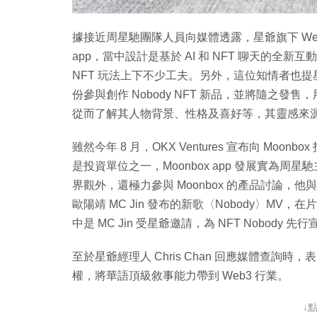
據接近周星馳團隊人員向媒體透露，星爺旗下 Web3 初
app，當中設計是基於 AI 和 NFT 聊天的全新
NFT 玩法上下不少工夫。另外，這位知情者也提星爺將以 
份參與創作 Nobody NFT 新品，並將隨之發售，用
從而了解其人物背景、性格及喜好等，其靈感來
雖然今年 8 月，OKX Ventures 宣布向 Moonbox 
是投資單位之一，Moonbox app 發展實為周星
界觀外，還極力參與 Moonbox 的產品討論，他
歐陽靖 MC Jin 發布的新歌〈Nobody〉MV，在
中是 MC Jin 受星爺邀請，為 NFT Nobody 先
至於星爺經理人 Chris Chan 回應媒體查詢時，
權，將華語頂級敘事能力帶到 Web3 行業。
↓