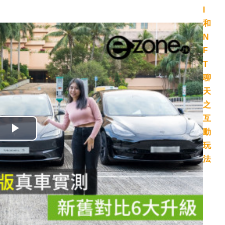
播
放
影
片