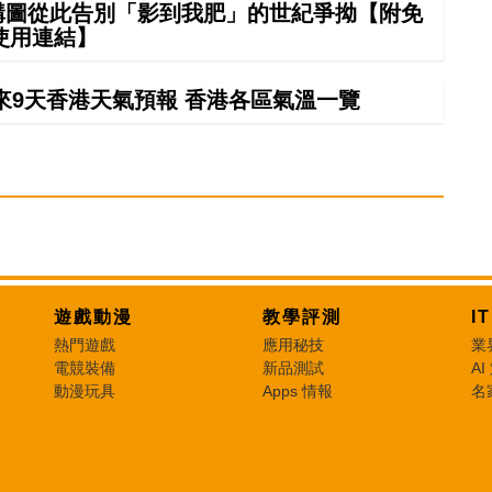
 構圖從此告別「影到我肥」的世紀爭拗【附免
使用連結】
來9天香港天氣預報 香港各區氣溫一覽
遊戲動漫
教學評測
I
熱門遊戲
應用秘技
業
電競裝備
新品測試
AI
動漫玩具
Apps 情報
名