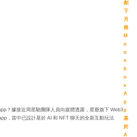
pp？據接近周星馳團隊人員向媒體透露，星爺旗下 Web3
ox app，當中已設計基於 AI 和 NFT 聊天的全新互動玩法