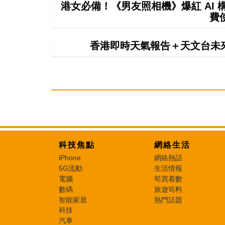
港女必備！《男友照相機》爆紅 AI
費
香港即時天氣報告＋天文台未
科技焦點
網絡生活
iPhone
網絡熱話
5G流動
生活情報
電腦
筍買着數
數碼
旅遊筍料
智能家居
熱門話題
科技
汽車