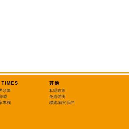
T TIMES
其他
界頭條
私隱政策
 策略
免責聲明
家專欄
聯絡/關於我們