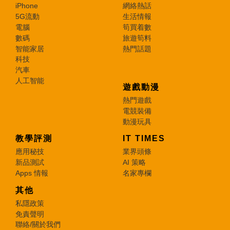
iPhone
網絡熱話
5G流動
生活情報
電腦
筍買着數
數碼
旅遊筍料
智能家居
熱門話題
科技
汽車
人工智能
遊戲動漫
熱門遊戲
電競裝備
動漫玩具
教學評測
IT TIMES
應用秘技
業界頭條
新品測試
AI 策略
Apps 情報
名家專欄
其他
私隱政策
免責聲明
聯絡/關於我們