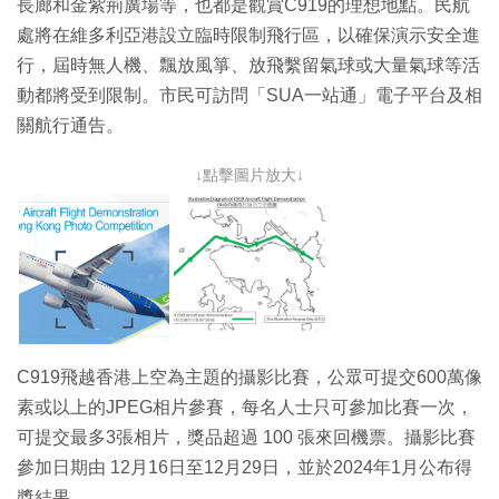
長廊和金紫荊廣場等，也都是觀賞C919的理想地點。民航
處將在維多利亞港設立臨時限制飛行區，以確保演示安全進
行，屆時無人機、飄放風箏、放飛繫留氣球或大量氣球等活
動都將受到限制。市民可訪問「SUA一站通」電子平台及相
關航行通告。
↓點擊圖片放大↓
C919飛越香港上空為主題的攝影比賽，公眾可提交600萬像
素或以上的JPEG相片參賽，每名人士只可參加比賽一次，
可提交最多3張相片，獎品超過 100 張來回機票。攝影比賽
參加日期由 12月16日至12月29日，並於2024年1月公布得
獎結果。