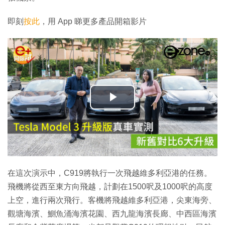
即刻
按此
，用 App 睇更多產品開箱影片
播
放
影
片
在這次演示中，C919將執行一次飛越維多利亞港的任務。
飛機將從西至東方向飛越，計劃在1500呎及1000呎的高度
上空，進行兩次飛行。客機將飛越維多利亞港，尖東海旁、
觀塘海濱、鰂魚涌海濱花園、西九龍海濱長廊、中西區海濱