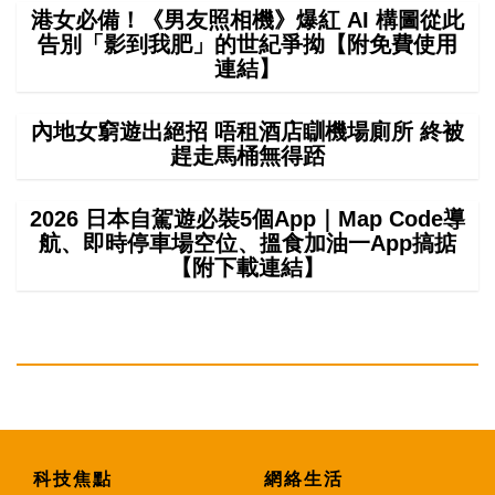
港女必備！《男友照相機》爆紅 AI 構圖從此
告別「影到我肥」的世紀爭拗【附免費使用
連結】
內地女窮遊出絕招 唔租酒店瞓機場廁所 終被
趕走馬桶無得踎
2026 日本自駕遊必裝5個App｜Map Code導
航、即時停車場空位、搵食加油一App搞掂
【附下載連結】
科技焦點
網絡生活