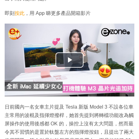
即刻
按此
，用 App 睇更多產品開箱影片
播
放
影
片
日前國內一名女車主片提及 Tesla 新版 Model 3 不設各位車
主常用的波棍及指揮燈撥桿，她首先提到將轉檔功能改為觸
屏操作的使用後感都 OK 的，操控上沒有太大問題，然而最
令其不習慣的是置於軚盤左方的指揮燈按鈕，且提出了兩大