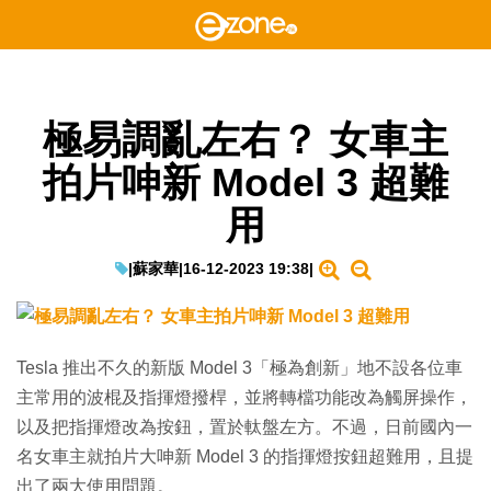
極易調亂左右？ 女車主
拍片呻新 Model 3 超難
用
|
蘇家華
|
16-12-2023 19:38
|
Tesla 推出不久的新版 Model 3「極為創新」地不設各位車
主常用的波棍及指揮燈撥桿，並將轉檔功能改為觸屏操作，
以及把指揮燈改為按鈕，置於軚盤左方。不過，日前國內一
名女車主就拍片大呻新 Model 3 的指揮燈按鈕超難用，且提
出了兩大使用問題。