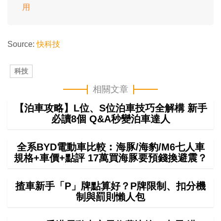
用
Source:
快科技
科技
相關文章
【泊車攻略】L位、S位泊車技巧全解構 新手
必讀8個 Q&A秒變泊車達人
全系BYD電動車比較︰海豚/海豹/M6七人車
規格+車價+點評 17萬買海豚要預錢換避震？
揸車新手「P」牌點算好？P牌限制、扣分機
制與罰則懶人包