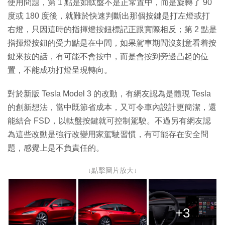
使用問題，第 1 點是如軚盤不是正常置中，而是旋轉了 90
度或 180 度後，就難於快速判斷出那個按鍵是打左燈或打
右燈，只因這時的指揮燈按鈕標記正跟實際相反；第 2 點是
指揮燈按鈕的受力點是在中間，如果駕車期間沒刻意看着按
鍵來按的話，有可能不會按中，而是會按到旁邊凸起的位
置，不能成功打燈呈現轉向。
對於新版 Tesla Model 3 的改動，有網友認為是體現 Tesla
的創新想法，當中既節省成本，又可令車內設計更簡潔，還
能結合 FSD，以軚盤按鍵就可控制駕駛。不過另有網友認
為這些改動是強行改變用家駕駛習慣，有可能存在安全問
題，感覺上是不負責任的。
↓點擊圖片放大↓
+3