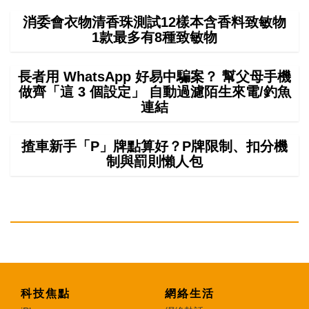
消委會衣物清香珠測試12樣本含香料致敏物
1款最多有8種致敏物
長者用 WhatsApp 好易中騙案？ 幫父母手機
做齊「這 3 個設定」 自動過濾陌生來電/釣魚
連結
揸車新手「P」牌點算好？P牌限制、扣分機
制與罰則懶人包
科技焦點
網絡生活