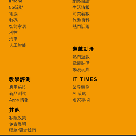
iPhone
網絡熱話
5G流動
生活情報
電腦
筍買着數
數碼
旅遊筍料
智能家居
熱門話題
科技
汽車
人工智能
遊戲動漫
熱門遊戲
電競裝備
動漫玩具
教學評測
IT TIMES
應用秘技
業界頭條
新品測試
AI 策略
Apps 情報
名家專欄
其他
私隱政策
免責聲明
聯絡/關於我們