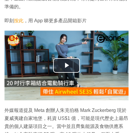
準備的。
即刻
按此
，用 App 睇更多產品開箱影片
播
放
影
片
外媒報道提及 Meta 創辦人朱克伯格 Mark Zuckerberg 現於
夏威夷建自家地堡，耗資 US$1 億，可能是現代歷史上最昂
貴的個人建築項目之一。當中並且齊集能源及食物供應系