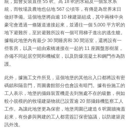
統，如會安裝直徑 55 呎、高 18 呎的水箱及一個泵水系
統，而牧場及農地也佔地 567 公頃等，有傳是為世界末日
做好準備。這個地堡將由逾 10 棟建築組成，其中兩棟中央
豪宅會透過一條隧道連接起來，並通往一個 5,000 平方呎的
地下避難所，至於避難所設有一個可用梯子進出的逃生艙。
據報此地堡內有最少 30 間睡房和 30 間浴室，還將設有一
些客房，以及一組由索橋連接在一起的 11 座圓盤形樹屋，
亦備不同起居空間和機械室，以及防爆混凝土和鋼門作為防
護。
此外，據施工文件所見，這個地堡的其他出入口都將設有密
碼鎖和隔音門，而圖書館部分也會設有暗門。據有份施工的
工人表示，地堡的攝錄裝置機是去到無處不在的級數，例如
較小規模的的牧場建築物就已設置逾 20 部攝錄機監察工人
工作。為讓此地堡更為保密，地堡周圍已建造 6 呎圍牆掩蓋
起來，有份參與興建的工人都需簽訂保密協議，以防建築資
訊外洩。