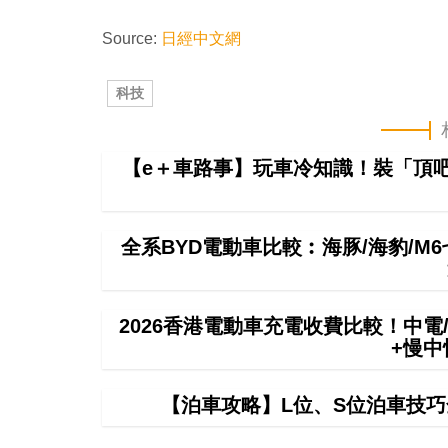
Source:
日經中文網
科技
【e＋車路事】玩車冷知識！裝「頂
全系BYD電動車比較︰海豚/海豹/M
2026香港電動車充電收費比較！中電/
+慢
【泊車攻略】L位、S位泊車技巧