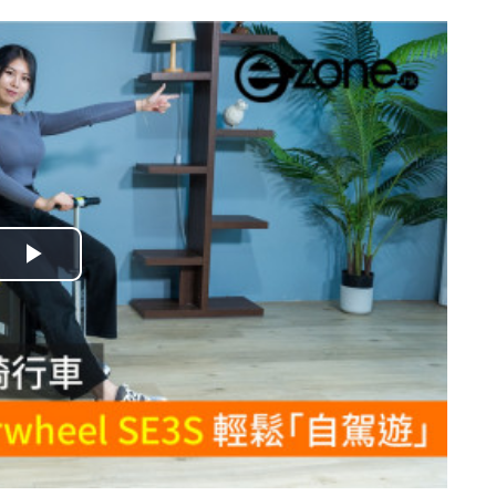
播
放
影
片