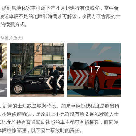
提到當地私家車可於下年 4 月起進行有償載客，當中會
 等接送車輛不足的地區和時間才可解禁，收費方面會跟的士
價的徵費方式。
點擊圖片放大↓
+7
數據，計算的士短缺區域與時段。如果車輛短缺程度是超出預
本道路運輸法，是原則上不允許沒有第 2 類駕駛證人士
限地允許持有普通駕駛執照的車主都可有償載客，而同時
車輛維修管理，以至發生事故時的責任。