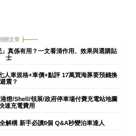
相關文章
吧」真係有用？一文看清作用、效果與選購貼
士
6七人車規格+車價+點評 17萬買海豚要預錢換
避震？
港燈/Shell/領展/政府停車場付費充電站地圖
中快速充電費用
全解構 新手必讀8個 Q&A秒變泊車達人