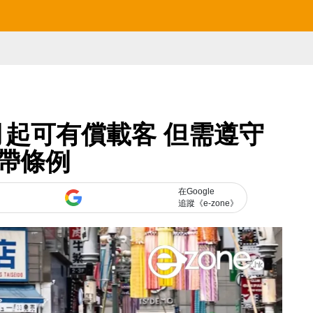
月起可有償載客 但需遵守
帶條例
在Google
追蹤《e-zone》