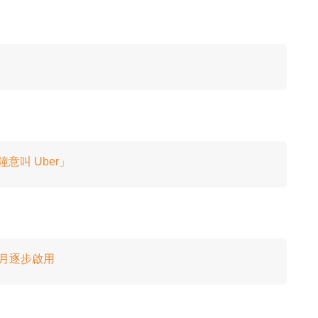
意叫 Uber」
4 月逐步啟用