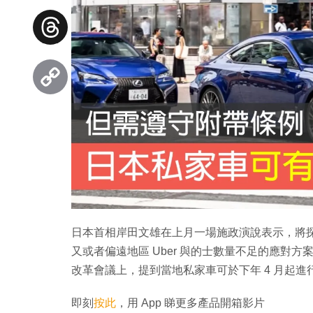
Facebook
Threads
Copy
Link
日本首相岸田文雄在上月一場施政演說表示，將
又或者偏遠地區 Uber 與的士數量不足的應對
改革會議上，提到當地私家車可於下年 4 月起
即刻
按此
，用 App 睇更多產品開箱影片