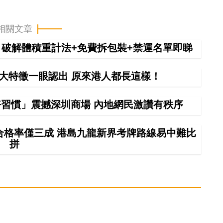
相關文章
拼 破解體積重計法+免費拆包裝+禁運名單即睇
0大特徵一眼認出 原來港人都長這樣！
習慣」震撼深圳商場 內地網民激讚有秩序
車合格率僅三成 港島九龍新界考牌路線易中難比
拼