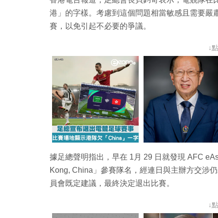
港」的字樣。考慮到這個問題相當敏感且需要嚴
賽，以免引起不必要的爭議。
↓
據足總聲明指出，早在 1月 29 日就發現 AFC eAs
Kong, China」參賽隊名，經連日與主辦方
員會既定建議，最終決定退出比賽。
↓