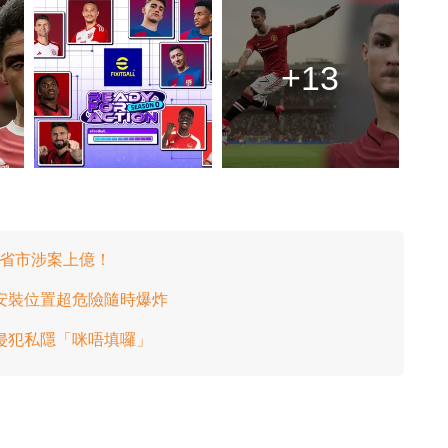
+13
多個省市涉案上億！
安裝位置超危險隨時爆炸
侵犯私隱「咪唔填囉」