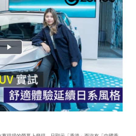
播
放
影
片
比賽現場的螢幕上發現，只顯示「香港」而沒有「中國香