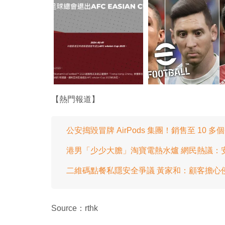
【熱門報道】
公安搗毀冒牌 AirPods 集團！銷售至 10 
港男「少少大膽」淘寶電熱水爐 網民熱議：
二維碼點餐私隱安全爭議 黃家和：顧客擔心
Source：rthk