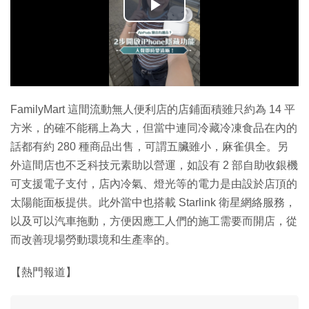
播
放
影
片
FamilyMart 這間流動無人便利店的店鋪面積雖只約為 14 平
方米，的確不能稱上為大，但當中連同冷藏冷凍食品在內的
話都有約 280 種商品出售，可謂五臟雖小，麻雀俱全。另
外這間店也不乏科技元素助以營運，如設有 2 部自助收銀機
可支援電子支付，店內冷氣、燈光等的電力是由設於店頂的
太陽能面板提供。此外當中也搭載 Starlink 衛星網絡服務，
以及可以汽車拖動，方便因應工人們的施工需要而開店，從
而改善現場勞動環境和生產率的。
【熱門報道】