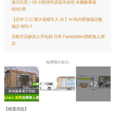
遊日注意！24 小時便利店並非必然 全國數量逾
6000 間
【日本 7-11 擬大規模引入 AI 】AI 助內部會議次數
減少 80%？
另類方法解決人手短缺 日本 FamilyMart 開新無人商
店
↓點擊圖片放大↓
+2
【精選消息】