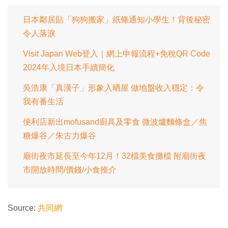
日本鄰居貼「狗狗搬家」紙條通知小學生！背後秘密
令人落淚
Visit Japan Web登入｜網上申報流程+免稅QR Code
2024年入境日本手續簡化
吳浩康「真漢子」形象入晒屋 做地盤收入穩定：令
我有番生活
便利店新出mofusand廚具及零食 微波爐麵條盒／焦
糖爆谷／朱古力爆谷
廟街夜市延長至今年12月！32檔美食攤檔 附廟街夜
市開放時間/價錢/小食推介
Source:
共同網