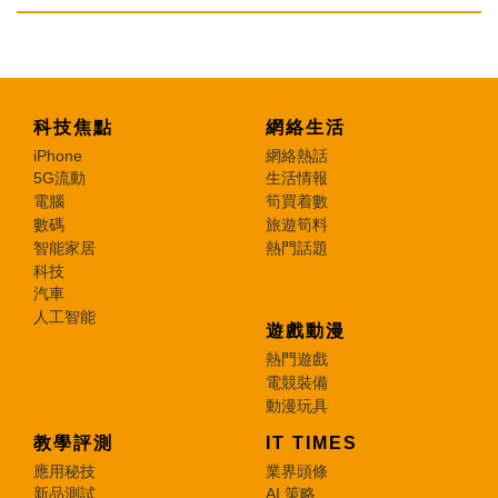
科技焦點
網絡生活
iPhone
網絡熱話
5G流動
生活情報
電腦
筍買着數
數碼
旅遊筍料
智能家居
熱門話題
科技
汽車
人工智能
遊戲動漫
熱門遊戲
電競裝備
動漫玩具
教學評測
IT TIMES
應用秘技
業界頭條
新品測試
AI 策略