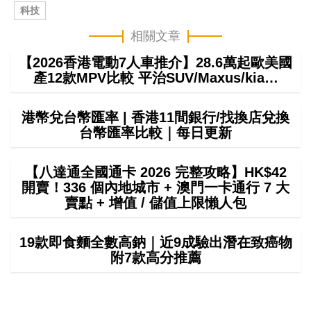
科技
相關文章
【2026香港電動7人車推介】28.6萬起歐美國
產12款MPV比較 平治SUV/Maxus/kia…
港幣兌台幣匯率 | 香港11間銀行/找換店兌換
台幣匯率比較｜每日更新
【八達通全國通卡 2026 完整攻略】HK$42
開賣！336 個內地城市 + 澳門一卡通行 7 大
賣點 + 增值 / 儲值上限懶人包
19款即食麵全數高鈉｜近9成驗出潛在致癌物
附7款高分推薦