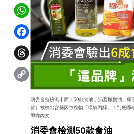
WhatsApp
Facebook
Threads
Copy
消委會曾檢測市面上50款食油，涵蓋橄欖油、椰
Link
款）被檢出含基因致癌物「環氧丙醇」！到底哪種
即睇內文！
消委會檢測50款食油