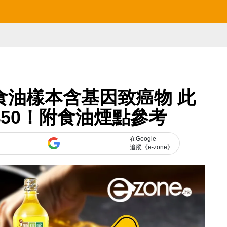
食油樣本含基因致癌物 此
50！附食油煙點參考
在Google
追蹤《e-zone》