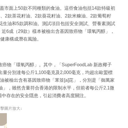
蓋市面上50款不同種類的食油。這些食油包括14款特級初
、2款茶花籽油、2款葵花籽油、2款米糠油、2款葡萄籽
款花生油和5款調和油。測試項目包括安全測試、營養素測試
近6成（29款）樣本被檢出含基因致癌物「環氧丙醇」，
者健康構成潛在風險。
物「環氧丙醇」。其中，「SuperFoodLab 新政椰子
分別達每公斤1,100毫克及2,000毫克，均超出歐盟標
食油被檢出含有基因致癌物「苯並[a]芘」，分別是「御萬家
油」，雖然含量符合香港的限制水平，但前者每公斤2.1微
場中存在的安全隱患，引起消費者高度關注。
點擊圖片放大↓