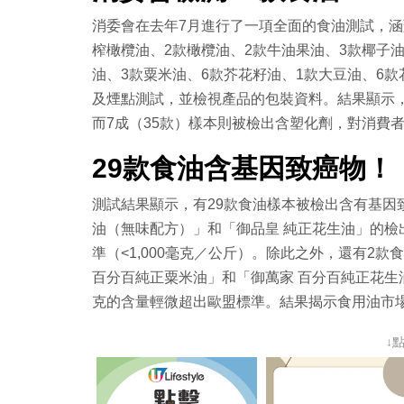
消委會在去年7月進行了一項全面的食油測試，涵
榨橄欖油、2款橄欖油、2款牛油果油、3款椰子油
油、3款粟米油、6款芥花籽油、1款大豆油、6
及煙點測試，並檢視產品的包裝資料。結果顯示，
而7成（35款）樣本則被檢出含塑化劑，對消費
29款食油含基因致癌物！
測試結果顯示，有29款食油樣本被檢出含有基因致癌
油（無味配方）」和「御品皇 純正花生油」的檢出量
準（<1,000毫克／公斤）。除此之外，還有2款
百分百純正粟米油」和「御萬家 百分百純正花生
克的含量輕微超出歐盟標準。結果揭示食用油市
↓