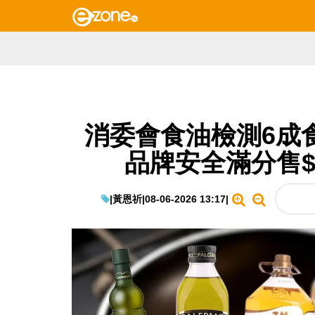
消委會食油檢測6成
品牌安全滿分售$
|
黃恩祈
|
08-06-2026 13:17
|