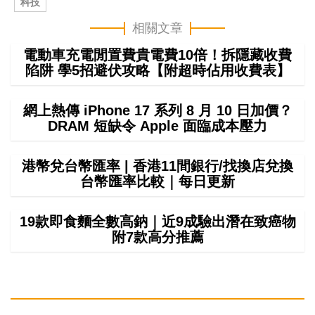
科技
相關文章
電動車充電閒置費貴電費10倍！拆隱藏收費
陷阱 學5招避伏攻略【附超時佔用收費表】
網上熱傳 iPhone 17 系列 8 月 10 日加價？
DRAM 短缺令 Apple 面臨成本壓力
港幣兌台幣匯率 | 香港11間銀行/找換店兌換
台幣匯率比較｜每日更新
19款即食麵全數高鈉｜近9成驗出潛在致癌物
附7款高分推薦