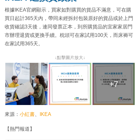
根據IKEA官網顯示，買家如對購買的貨品不滿意，可在購
買日起計365天內，帶同未經拆封包裝原好的貨品或於上門
收貨確認3天後，連同發票正本，到所購貨品的宜家家居門
市辦理退貨或更換手續。枕頭可在家試用100天，而床褥可
在家試用365天。
↓點擊圖片放大↓
+7
來源：
小紅書
、
IKEA
【熱門報道】