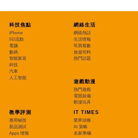
科技焦點
網絡生活
iPhone
網絡熱話
5G流動
生活情報
電腦
筍買着數
數碼
旅遊筍料
智能家居
熱門話題
科技
汽車
人工智能
遊戲動漫
熱門遊戲
電競裝備
動漫玩具
教學評測
IT TIMES
應用秘技
業界頭條
新品測試
AI 策略
Apps 情報
名家專欄