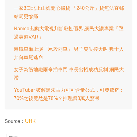
一家3口北上山姆開心掃貨 「240公斤」貨無法直郵
結局更慘痛
Namco出動大電視判斷彩虹砸界 網民大讚專業「堅
過英超VAR」
港鐵車廂上演「屍殺列車」 男子突失控大叫 數十人
奔向車尾逃命
女子為衝地鐵雨傘插車門 車長出招成功反制 網民大
讚
YouTuber 破解黑朱古力可可含量公式，引發驚奇：
70%之後竟然是78%？推理讓3萬人驚呆
Source：
UHK