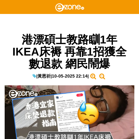
港漂碩士教路瞓1年
IKEA床褥 再靠1招獲全
數退款 網民鬧爆
|
黃恩祈
|
10-05-2025 22:14
|