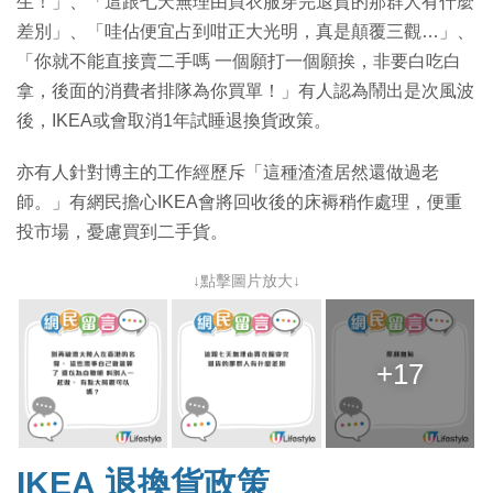
生！」、「這跟七天無理由買衣服穿完退貨的那群人有什麼
差別」、「哇佔便宜占到咁正大光明，真是顛覆三觀…」、
「你就不能直接賣二手嗎 一個願打一個願挨，非要白吃白
拿，後面的消費者排隊為你買單！」有人認為鬧出是次風波
後，IKEA或會取消1年試睡退換貨政策。
亦有人針對博主的工作經歷斥「這種渣渣居然還做過老
師。」有網民擔心IKEA會將回收後的床褥稍作處理，便重
投市場，憂慮買到二手貨。
↓點擊圖片放大↓
+17
IKEA 退換貨政策