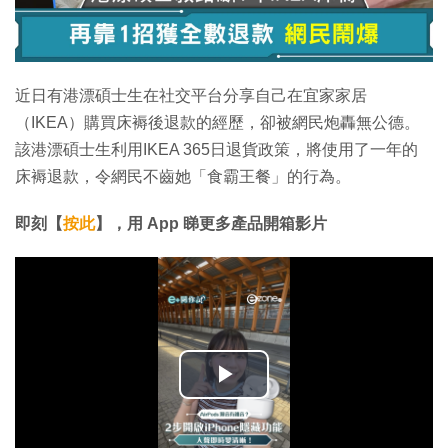
近日有港漂碩士生在社交平台分享自己在宜家家居
（IKEA）購買床褥後退款的經歷，卻被網民炮轟無公德。
該港漂碩士生利用IKEA 365日退貨政策，將使用了一年的
床褥退款，令網民不齒她「食霸王餐」的行為。
即刻【
按此
】，用
App
睇更多產品開箱影片
播
放