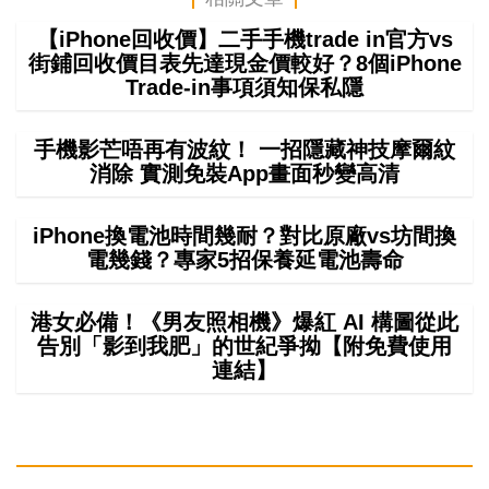
【iPhone回收價】二手手機trade in官方vs
街鋪回收價目表先達現金價較好？8個iPhone
Trade-in事項須知保私隱
手機影芒唔再有波紋！ 一招隱藏神技摩爾紋
消除 實測免裝App畫面秒變高清
iPhone換電池時間幾耐？對比原廠vs坊間換
電幾錢？專家5招保養延電池壽命
港女必備！《男友照相機》爆紅 AI 構圖從此
告別「影到我肥」的世紀爭拗【附免費使用
連結】