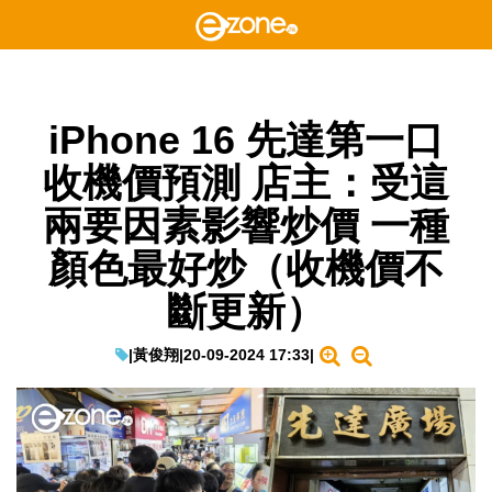
iPhone 16 先達第一口
收機價預測 店主：受這
兩要因素影響炒價 一種
顏色最好炒（收機價不
斷更新）
|
黃俊翔
|
20-09-2024 17:33
|