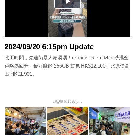
播
放
影
2024/09/20 6:15pm Update
片
收工時間，先達仍是人頭湧湧！iPhone 16 Pro Max 沙漠金
色略為回升，最好賺的 256GB 暫見 HK$12,100，比原價高
出 HK$1,901。
↓點擊圖片放大↓