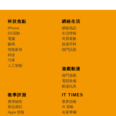
科技焦點
網絡生活
iPhone
網絡熱話
5G流動
生活情報
電腦
筍買着數
數碼
旅遊筍料
智能家居
熱門話題
科技
汽車
人工智能
遊戲動漫
熱門遊戲
電競裝備
動漫玩具
教學評測
IT TIMES
應用秘技
業界頭條
新品測試
AI 策略
Apps 情報
名家專欄