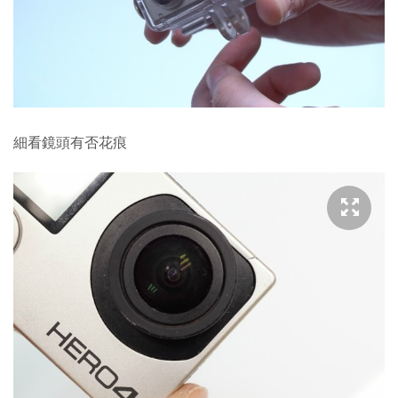
細看鏡頭有否花痕