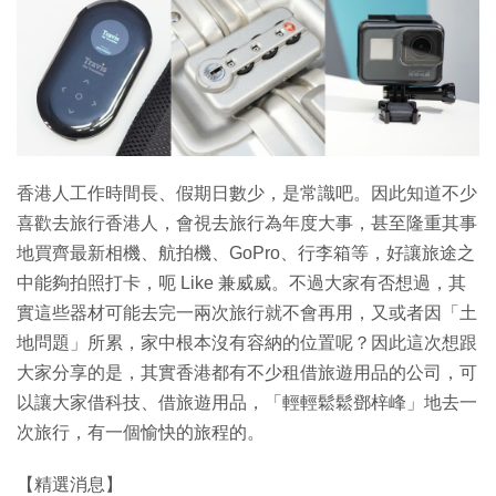
特集
香港人工作時間長、假期日數少，是常識吧。因此知道不少
喜歡去旅行香港人，會視去旅行為年度大事，甚至隆重其事
地買齊最新相機、航拍機、GoPro、行李箱等，好讓旅途之
中能夠拍照打卡，呃 Like 兼威威。不過大家有否想過，其
實這些器材可能去完一兩次旅行就不會再用，又或者因「土
地問題」所累，家中根本沒有容納的位置呢？因此這次想跟
大家分享的是，其實香港都有不少租借旅遊用品的公司，可
以讓大家借科技、借旅遊用品，「輕輕鬆鬆鄧梓峰」地去一
次旅行，有一個愉快的旅程的。
【精選消息】