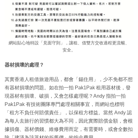
網站貼心地特設「見面守則」，讓租、借雙方交收過程更流暢、
安全。
器材損壞的處理？
其實香港人租借旅遊用品，都會「錫住用」，少不免都不想
有器材損壞的問題。如在拍一拍 Pak1Pak 租用器材後，發
現器材有損壞、破損，又會怎樣處理呢？Andy 指拍一拍
Pak1Pak 有技術團隊專門處理相關事宜，而網站也標明
「租方不負任何賠償責任」，以保租方標益。當然 Andy 認
為每人去旅行的習慣都大為不同，因此實際賠償金額，會根
據損傷、器材價錢、維修費用而定，有需要時，或會全數扣
除「建議為該器材的折舊價」的按金費用。