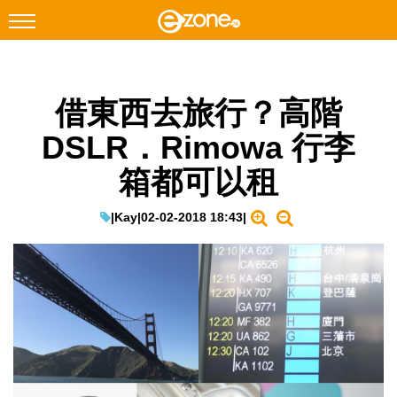
搜尋
借東西去旅行？高階
Facebook
Instagram
DSLR．Rimowa 行李
科技焦點
箱都可以租
網絡生活
遊戲動漫
|
Kay
|
02-02-2018 18:43
|
教學評測
EduTech
IT Times
生成式AI與雲端應用
Enterprise Digital Transformation