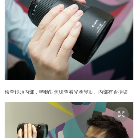
檢查鏡頭內部，轉動對焦環查看光圈變動、內部有否損壞