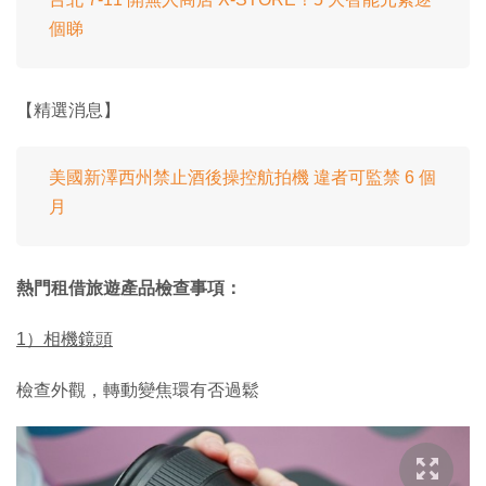
個睇
【精選消息】
美國新澤西州禁止酒後操控航拍機 違者可監禁 6 個
月
熱門租借旅遊產品檢查事項：
1）相機鏡頭
檢查外觀，轉動變焦環有否過鬆