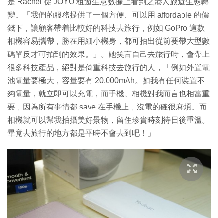
是 Rachel 從 JOYO 租遊生意數據上看到之港人旅遊生態轉
變。「我們的服務提供了一個方便、可以用 affordable 的價
錢下，讓顧客帶着比較好的科技去旅行，例如 GoPro 這款
相機容易攜帶，勝在用細小機身，都可拍出從前要帶大型數
碼單反才可拍到的效果。」。她笑言自己去旅行時，會帶上
很多科技產品，絕對是倚重科技去旅行的人，「例如外置電
池電量要極大，容量要有 20,000mAh。如我有任何裝置不
夠電量，就立即可以充電，而手機、相機對我而言也相當重
要，因為所有事情都 save 在手機上，沒電的確很麻煩。而
相機就可以幫我拍攝美好景物，留住珍貴時刻待日後重溫。
畢竟去旅行的地方都是平時不會去到吧！」