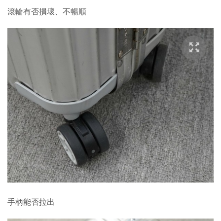
滾輪有否損壞、不暢順
手柄能否拉出