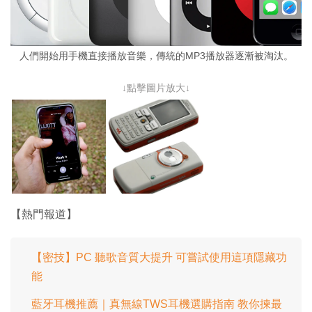
人們開始用手機直接播放音樂，傳統的MP3播放器逐漸被淘汰。
↓點擊圖片放大↓
【熱門報道】
【密技】PC 聽歌音質大提升 可嘗試使用這項隱藏功
能
藍牙耳機推薦｜真無線TWS耳機選購指南 教你揀最