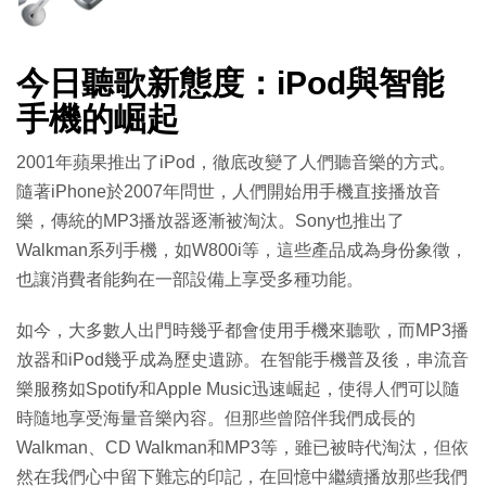
今日聽歌新態度：iPod與智能
手機的崛起
2001年蘋果推出了iPod，徹底改變了人們聽音樂的方式。
隨著iPhone於2007年問世，人們開始用手機直接播放音
樂，傳統的MP3播放器逐漸被淘汰。Sony也推出了
Walkman系列手機，如W800i等，這些產品成為身份象徵，
也讓消費者能夠在一部設備上享受多種功能。
如今，大多數人出門時幾乎都會使用手機來聽歌，而
MP3
播
放器和
iPod
幾乎成為歷史遺跡。在智能手機普及後，串流音
樂服務如
Spotify
和
Apple Music
迅速崛起，使得人們可以隨
時隨地享受海量音樂內容。但那些曾陪伴我們成長的
Walkman
、
CD Walkman
和
MP3
等，雖已被時代淘汰，但依
然在我們心中留下難忘的印記，在回憶中繼續播放那些我們