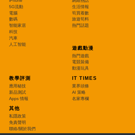
iPhone
網絡熱話
5G流動
生活情報
電腦
筍買着數
數碼
旅遊筍料
智能家居
熱門話題
科技
汽車
人工智能
遊戲動漫
熱門遊戲
電競裝備
動漫玩具
教學評測
IT TIMES
應用秘技
業界頭條
新品測試
AI 策略
Apps 情報
名家專欄
其他
私隱政策
免責聲明
聯絡/關於我們