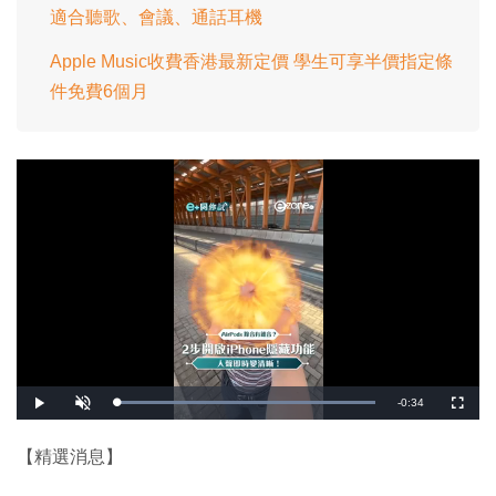
適合聽歌、會議、通話耳機
Apple Music收費香港最新定價 學生可享半價指定條
件免費6個月
剩
-
0:34
載
播
開
全
入
放
啟
螢
完
音
幕
餘
畢
效
:
【精選消息】
1
時
0
0
.