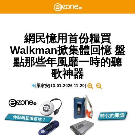
網民憶用首份糧買
Walkman掀集體回憶 盤
點那些年風靡一時的聽
歌神器
|
梁家安
|
13-01-2026 11:20
|