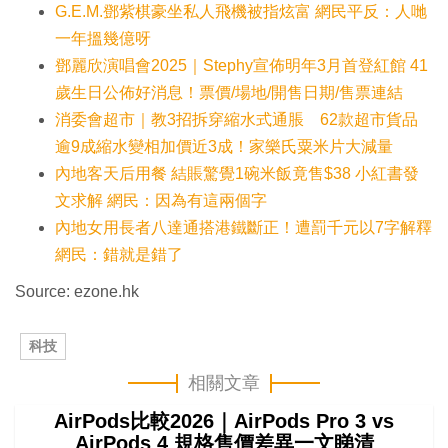
間
G.E.M.鄧紫棋豪坐私人飛機被指炫富 網民平反：人哋
0
0
%
一年搵幾億呀
鄧麗欣演唱會2025｜Stephy宣佈明年3月首登紅館 41
歲生日公佈好消息！票價/場地/開售日期/售票連結
消委會超市｜教3招拆穿縮水式通脹 62款超市貨品
逾9成縮水變相加價近3成！家樂氏粟米片大減量
內地客天后用餐 結賬驚覺1碗米飯竟售$38 小紅書發
文求解 網民：因為有這兩個字
內地女用長者八達通搭港鐵斷正！遭罰千元以7字解釋
網民：錯就是錯了
Source: ezone.hk
科技
相關文章
AirPods比較2026｜AirPods Pro 3 vs
AirPods 4 規格售價差異一文睇清