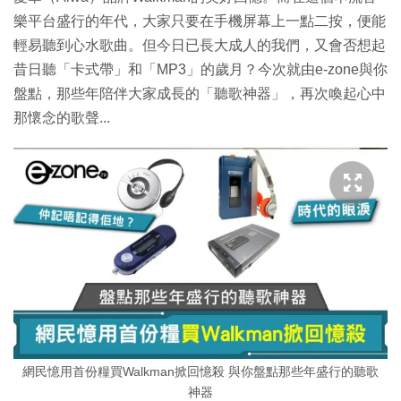
樂平台盛行的年代，大家只要在手機屏幕上一點二按，便能
輕易聽到心水歌曲。但今日已長大成人的我們，又會否想起
昔日聽「卡式帶」和「MP3」的歲月？今次就由e-zone與你
盤點，那些年陪伴大家成長的「聽歌神器」，再次喚起心中
那懷念的歌聲...
網民憶用首份糧買Walkman掀回憶殺 與你盤點那些年盛行的聽歌
神器