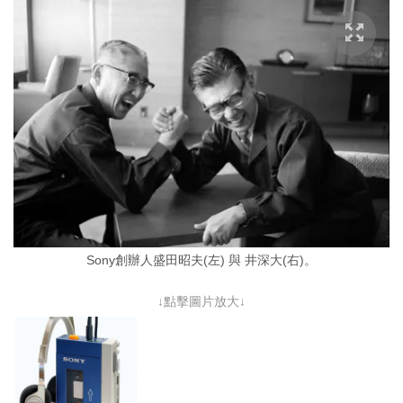
Sony創辦人盛田昭夫(左) 與 井深大(右)。
↓點擊圖片放大↓