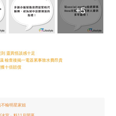
+5
規則 靈異怪談感十足
議 檢查後揭一電器累事致水費昂貴
招獲十倍賠償
值不輸明星家姐
冰室」料11月開幕