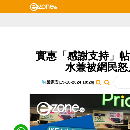
實惠「感謝支持」帖文
水兼被網民怒斥
|
梁家安
|
15-10-2024 18:26
|