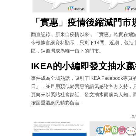
「實惠」
疫情後縮減門市
翻查記錄，原來自疫情以來，「實惠」確實在縮減
今根據官網資料顯示，只剩下14間。近期，包括
區，銅鑼灣成為唯一留下的門市。
IKEA的小編即發文抽水
事件成為全城熱話，吸引了
IKEA Facebook
專頁
日」，並且用類似於實惠的語氣感謝各方支持，
頁向來以緊貼社會熱話，發文抽水而廣為人知，
按圖重溫網民精彩留言：
↓