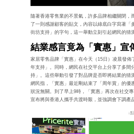
隨著香港零售業的不景氣，許多品牌相繼關閉，而家居
了一則感謝顧客的貼文，內容以綠底白字寫著「
街坊支持」的字句，這一舉動立刻引起網民的猜
結業感言竟為「實惠」宣
家居零售品牌「實惠」在今天（15日）凌晨發佈
年支持」。同時，網民在社交平台上分享了多間
持」。這些舉動引發了對品牌是否即將結業的猜
網民指，「實惠」最近剛結束了「周年賞」的優
狀況無關。到了早上9時，「實惠」再次在社交
宣布將與香港人攜手共渡時艱，並強調會下調產
↓