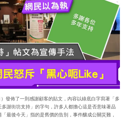
（15日）發佈了一則感謝顧客的貼文，內容以綠底白字寫著「多
天多謝街坊支持」的字句，許多人都擔心這是否意味著品
清「最後今天」指的是舊價的告別，事件釀成公關災難，