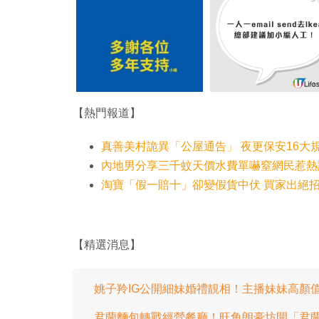
【熱門報道】
真善美村詭異「公屋通告」 夜更保安16大
內地男分享三千蚊天價水費單嚇窒網民惹熱
淘寶「假一賠十」卻變假貨中伏 買家出絕
【精選消息】
姚子羚IG公開細妹婚禮靚相！主播妹妹高顏
君蘭麵包轉戰經營餐廳！旺角朗豪坊開「君蘭