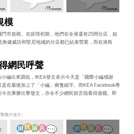
規模
門市規模。在疫情初期，他們在全港還有25間分店，如
北角健威坊和堅尼地城的分店都已結束營業，而在港島
嬴得網民呼聲
的小編出來調侃，
IKEA
發文表示今天是「國際小編感謝
只是在最後加上了「小編」兩隻細字。而
KEA Facebook
專
即
而今次乘勝出擊發文，亦令不少網民留言指看得過癮。
點擊圖片放大↓