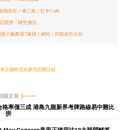
／寵物友好／過江龍／打卡Café
酒店開房「研究佛法」
廚廁力數鄰居7麻煩！網民︰同劏房冇分別
港店舖執笠結業消息關注組
相關文章
車合格率僅三成 港島九龍新界考牌路線易中難比
拼