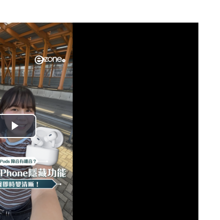
播
放
影
片