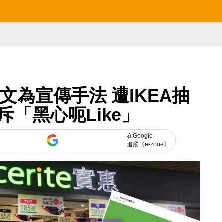
為宣傳手法 遭IKEA抽
「黑心呃Like」
在Google
追蹤《e-zone》