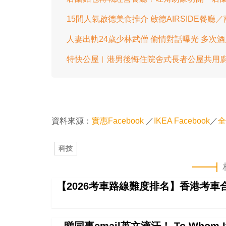
15間人氣啟德美食推介 啟德AIRSIDE餐廳
人妻出軌24歲少林武僧 偷情對話曝光 多次
特快公屋︱港男後悔住院舍式長者公屋共用
資料來源：
實惠Facebook
／
IKEA Facebook
／
全
科技
【2026考車路線難度排名】香港考