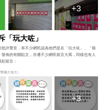
+3
斥「玩大咗」
些批評聲音，有不少網民認為他們是在「玩大咗」、「狼
」發佈的有關貼文，亦遭不少網民留言大罵，同樣也有人
精彩留言：
點擊圖片放大↓
+3