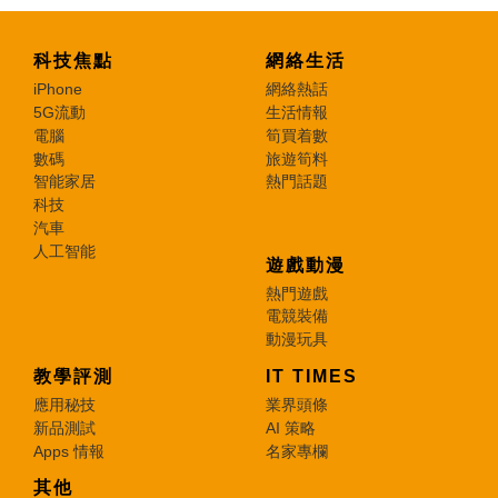
科技焦點
網絡生活
iPhone
網絡熱話
5G流動
生活情報
電腦
筍買着數
數碼
旅遊筍料
智能家居
熱門話題
科技
汽車
人工智能
遊戲動漫
熱門遊戲
電競裝備
動漫玩具
教學評測
IT TIMES
應用秘技
業界頭條
新品測試
AI 策略
Apps 情報
名家專欄
其他