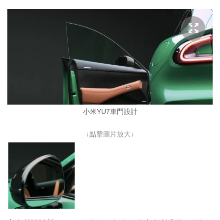
小米YU7車門設計
↓點擊圖片放大↓