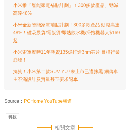
小米推「智能家電補貼計劃」！300多款產品、勁減
高達48%！
小米全新智能家電補貼計劃！300多款產品 勁減高達
48%！磁吸尿袋/電飯煲/即熱飲水機/掃拖機器人$169
起
小米雷軍歷時11年耗資135億打造3nm芯片 目標行業
巔峰！
搞笑！小米第二款SUV YU7未上市已遭抹黑 網傳車
主不滿設計及質量甚至要求退車
Source：
PCHome YouTube頻道
科技
相關文章