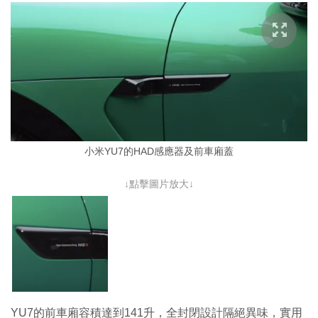
小米YU7的HAD感應器及前車廂蓋
↓點擊圖片放大↓
YU7的前車廂容積達到141升，全封閉設計隔絕異味，實用