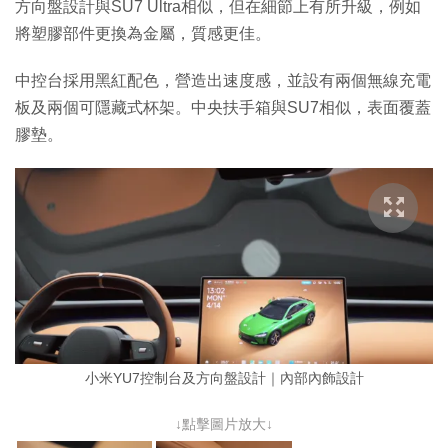
方向盤設計與SU7 Ultra相似，但在細節上有所升級，例如
將塑膠部件更換為金屬，質感更佳。
中控台採用黑紅配色，營造出速度感，並設有兩個無線充電
板及兩個可隱藏式杯架。中央扶手箱與SU7相似，表面覆蓋
膠墊。
小米YU7控制台及方向盤設計｜內部內飾設計
↓點擊圖片放大↓