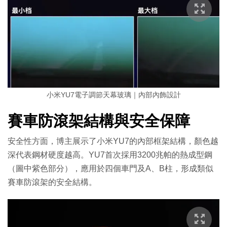
小米YU7電子調節天幕玻璃｜內部內飾設計
賽車防滾架結構與安全保障
安全性方面，博主展示了小米YU7的內部框架結構，顏色越
深代表鋼材硬度越高。YU7首次採用3200兆帕的熱成型鋼
（圖中紫色部分），應用於四個車門及A、B柱，形成類似
賽車防滾架的安全結構。