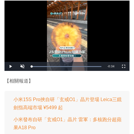
剩
-
0:34
載
播
開
全
入
放
啟
螢
完
音
幕
餘
畢
效
:
【相關報道】
1
時
0
0
.
間
0
0
小米15S Pro挾自研「玄戒O1」晶片登場 Leica三鏡
%
劍指高端市場 ¥5499 起
小米發布自研「玄戒O1」晶片 雷軍：多核跑分超蘋
果A18 Pro