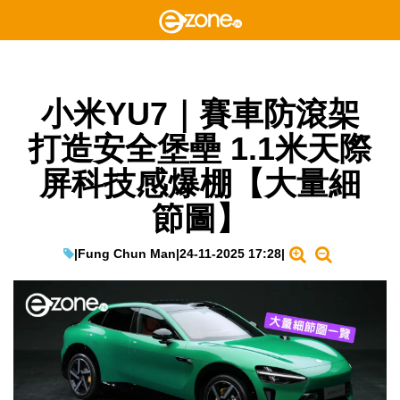
小米YU7｜賽車防滾架
打造安全堡壘 1.1米天際
屏科技感爆棚【大量細
節圖】
|
Fung Chun Man
|
24-11-2025 17:28
|