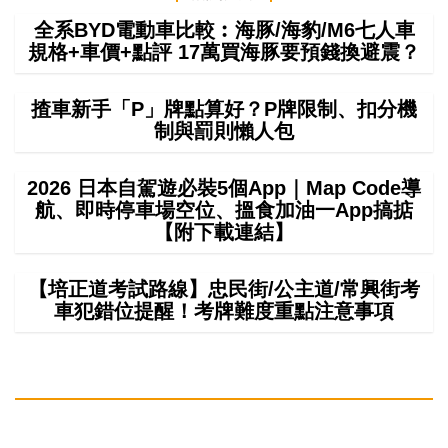
全系BYD電動車比較︰海豚/海豹/M6七人車
規格+車價+點評 17萬買海豚要預錢換避震？
揸車新手「P」牌點算好？P牌限制、扣分機
制與罰則懶人包
2026 日本自駕遊必裝5個App｜Map Code導
航、即時停車場空位、搵食加油一App搞掂
【附下載連結】
【培正道考試路線】忠民街/公主道/常興街考
車犯錯位提醒！考牌難度重點注意事項