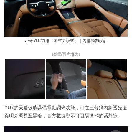
小米YU7前排「零重力模式」｜內部內飾設計
↓點擊圖片放大↓
YU7的天幕玻璃具備電動調光功能，可在三分鐘內將透光度
從明亮調整至黑暗，官方數據顯示可阻隔99%的紫外線。