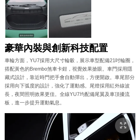
豪華內裝與創新科技配置
車輪方面，YU7採用大尺寸輪轂，展示車型配備21吋輪圈，
搭配黃色的Brembo煞車卡鉗，視覺效果搶眼。車門採用隱
藏式設計，靠近時門把手會自動彈出，方便開啟。車尾部分
採用向下弧度的設計，強化了運動感。尾燈採用紅外線波
長，夜間照明效果更佳。全線YU7均配備尾翼及車頂擾流
板，進一步提升運動氣息。