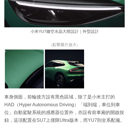
小米YU7鏤空水晶大燈設計｜外型設計
↓點擊圖片放大↓
車身側面，前輪後方設有黑色區域，除了是小米主打的
HAD（Hyper Autonomous Driving）「端到端，車位到車
位」自動駕駛系統的感應器位置外，亦設有前車廂的開啟按
鈕，這項配置在SU7上僅限Ultra版本，而YU7則全系配備。