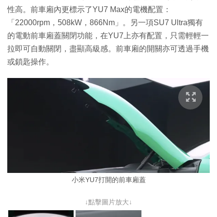
性高。前車廂內更標示了YU7 Max的電機配置：
「22000rpm，508kW，866Nm」。另一項SU7 Ultra獨有
的電動前車廂蓋關閉功能，在YU7上亦有配置，只需輕輕一
拉即可自動關閉，盡顯高級感。前車廂的開關亦可透過手機
或鎖匙操作。
小米YU7打開的前車廂蓋
↓點擊圖片放大↓