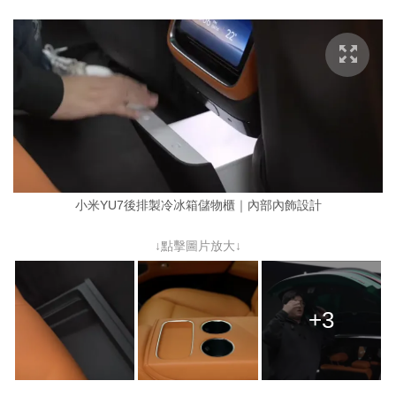
小米YU7後排製冷冰箱儲物櫃｜內部內飾設計
↓點擊圖片放大↓
+3