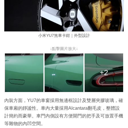
小米YU7煞車卡鉗｜外型設計
↓點擊圖片放大↓
+2
內裝方面，YU7的車窗採用無邊框設計及雙層夾膠玻璃，確
保車廂的靜謐性。車內大量採用Alcantara翻毛皮，整體設
計簡約而豪華。車門內側設有方便開門的把手及可放置手機
等雜物的內凹空間。