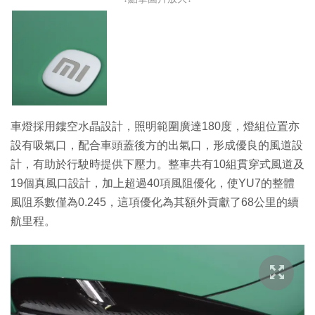
車燈採用鏤空水晶設計，照明範圍廣達180度，燈組位置亦
設有吸氣口，配合車頭蓋後方的出氣口，形成優良的風道設
計，有助於行駛時提供下壓力。整車共有10組貫穿式風道及
19個真風口設計，加上超過40項風阻優化，使YU7的整體
風阻系數僅為0.245，這項優化為其額外貢獻了68公里的續
航里程。