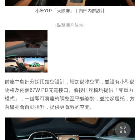
小米YU7「天際屏」｜內部內飾設計
↓點擊圖片放大↓
前座中島部分採用鏤空設計，增加儲物空間，並設有小型儲
物格及兩個67W PD充電接口。前後排座椅均提供「零重力
模式」，一鍵即可將座椅調整至平躺姿勢，並抬起腿托，方
向盤亦會自動抬升，提供更寬敞的空間。