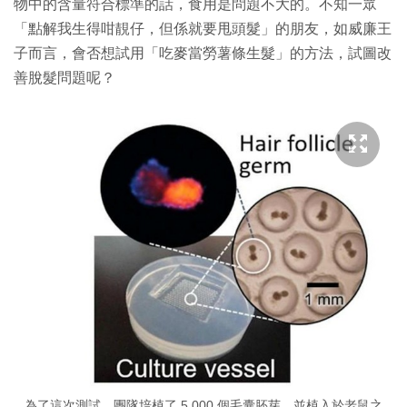
物中的含量符合標準的話，食用是問題不大的。不知一眾
「點解我生得咁靚仔，但係就要甩頭髮」的朋友，如威廉王
子而言，會否想試用「吃麥當勞薯條生髮」的方法，試圖改
善脫髮問題呢？
為了這次測試，團隊培植了 5,000 個毛囊胚芽，並植入於老鼠之