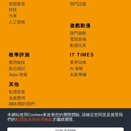
智能家居
熱門話題
科技
汽車
人工智能
遊戲動漫
熱門遊戲
電競裝備
動漫玩具
教學評測
IT TIMES
應用秘技
業界頭條
新品測試
AI 策略
Apps 情報
名家專欄
其他
私隱政策
免責聲明
聯絡/關於我們
本網站使用Cookies來改善您的瀏覽體驗, 請確定您同意及接受我
© 2026 e-zone. All Rights Reserved.
們的
私隱政策與使用條款
才繼續瀏覽。
在Google