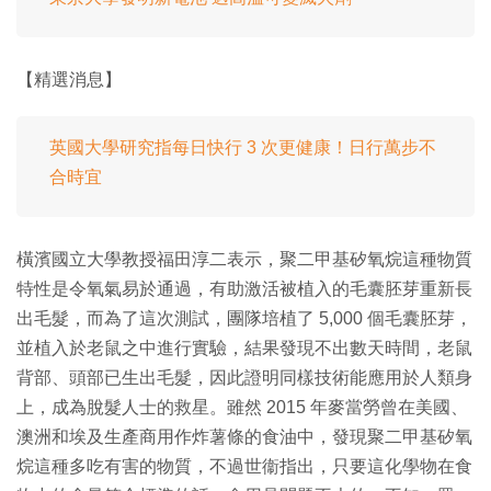
【精選消息】
英國大學研究指每日快行 3 次更健康！日行萬步不
合時宜
橫濱國立大學教授福田淳二表示，聚二甲基矽氧烷這種物質
特性是令氧氣易於通過，有助激活被植入的毛囊胚芽重新長
出毛髮，而為了這次測試，團隊培植了 5,000 個毛囊胚芽，
並植入於老鼠之中進行實驗，結果發現不出數天時間，老鼠
背部、頭部已生出毛髮，因此證明同樣技術能應用於人類身
上，成為脫髮人士的救星。雖然 2015 年麥當勞曾在美國、
澳洲和埃及生產商用作炸薯條的食油中，發現聚二甲基矽氧
烷這種多吃有害的物質，不過世衞指出，只要這化學物在食