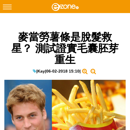
搜尋
麥當勞薯條是脫髮救
Facebook
Instagram
星？ 測試證實毛囊胚芽
科技焦點
重生
網絡生活
遊戲動漫
|
Kay
|
06-02-2018 15:10
|
教學評測
EduTech
IT Times
生成式AI與雲端應用
Enterprise Digital Transformation