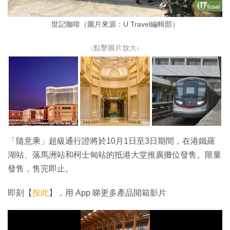
世記咖啡（圖片來源：U Travel編輯部）
↓點擊圖片放大↓
「隨意乘」超級通行證將於10月1日至3日期間，在港鐵羅
湖站、落馬洲站和柯士甸站的抵港大堂推廣攤位發售。限量
發售，售完即止。
即刻【
按此
】，用 App 睇更多產品開箱影片