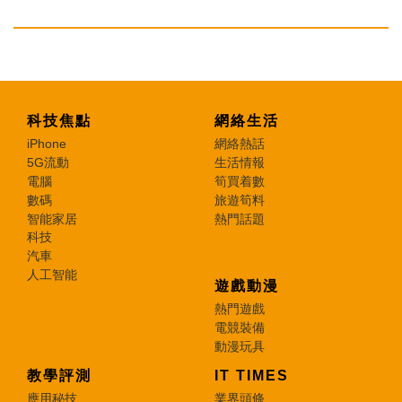
科技焦點
網絡生活
iPhone
網絡熱話
5G流動
生活情報
電腦
筍買着數
數碼
旅遊筍料
智能家居
熱門話題
科技
汽車
人工智能
遊戲動漫
熱門遊戲
電競裝備
動漫玩具
教學評測
IT TIMES
應用秘技
業界頭條