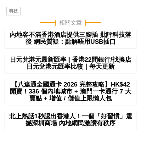
科技
相關文章
內地客不滿香港酒店提供三腳插 批評科技落
後 網民質疑：點解唔用USB插口
日元兌港元最新匯率 | 香港22間銀行/找換店
日元兌港元匯率比較｜每天更新
【八達通全國通卡 2026 完整攻略】HK$42
開賣！336 個內地城市 + 澳門一卡通行 7 大
賣點 + 增值 / 儲值上限懶人包
北上熱話1秒認出香港人！一個「好習慣」震
撼深圳商場 內地網民激讚有秩序