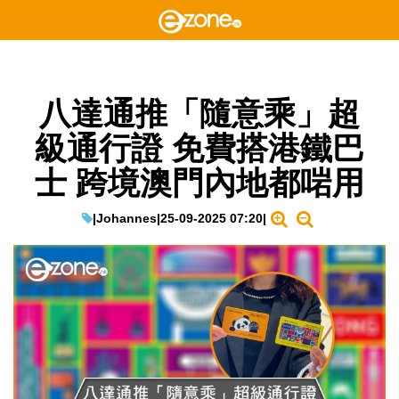
八達通推「隨意乘」超
級通行證 免費搭港鐵巴
士 跨境澳門內地都啱用
|
Johannes
|
25-09-2025 07:20
|