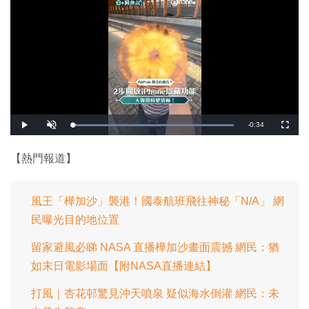
剩
-
0:34
載
播
開
全
入
放
啟
螢
完
音
幕
餘
畢
效
:
【熱門報道】
1
時
0
0
.
間
0
0
風王「樺加沙」襲港！國泰航班飛往神秘「N/A」 網
%
民曝光目的地位置
留家避風必睇 NASA 直播樺加沙畫面震撼 網民：猶
如末日電影場面【附NASA直播連結】
打風｜杏花邨驚見沖天噴泉 疑似海水倒灌 網民：未