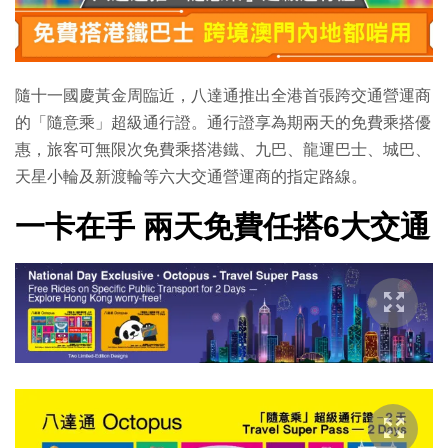
隨十一國慶黃金周臨近，八達通推出全港首張跨交通營運商
的「隨意乘」超級通行證。通行證享為期兩天的免費乘搭優
惠，旅客可無限次免費乘搭港鐵、九巴、龍運巴士、城巴、
天星小輪及新渡輪等六大交通營運商的指定路線。
一卡在手 兩天免費任搭6大交通