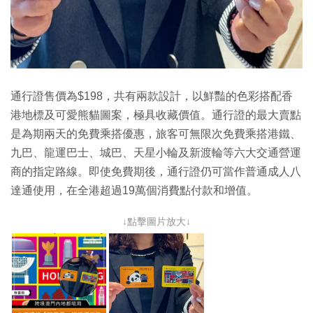
通行證售價為$198，共有兩款設計，以鮮豔的色彩搭配香
港地標及可愛熊貓圖案，極具收藏價值。通行證的最大賣點
是為期兩天的免費乘搭優惠，旅客可無限次免費乘搭港鐵、
九巴、龍運巴士、城巴、天星小輪及新渡輪等六大交通營運
商的指定路線。即使免費期後，通行證仍可當作普通成人八
達通使用，在全港超過19萬個消費點付款和增值。
↓點擊圖片放大↓