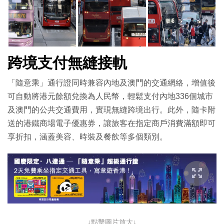
跨境支付無縫接軌
「隨意乘」通行證同時兼容內地及澳門的交通網絡，增值後
可自動將港元餘額兌換為人民幣，輕鬆支付內地336個城市
及澳門的公共交通費用，實現無縫跨境出行。此外，隨卡附
送的港鐵商場電子優惠券，讓旅客在指定商戶消費滿額即可
享折扣，涵蓋美容、時裝及餐飲等多個類別。
↓點擊圖片放大↓