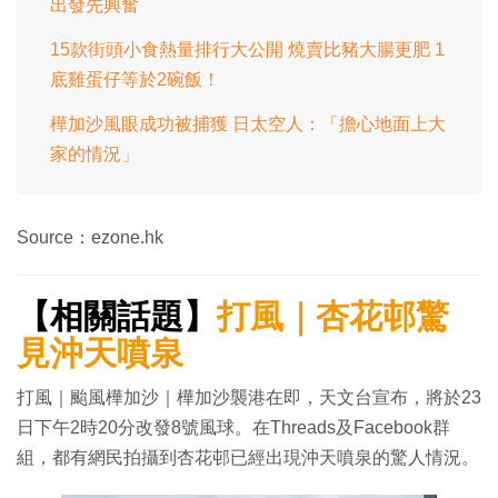
出發先興奮
15款街頭小食熱量排行大公開 燒賣比豬大腸更肥 1
底雞蛋仔等於2碗飯！
樺加沙風眼成功被捕獲 日太空人：「擔心地面上大
家的情況」
Source：ezone.hk
【相關話題】
打風｜杏花邨驚
見沖天噴泉
打風｜颱風樺加沙｜樺加沙襲港在即，天文台宣布，將於23
日下午2時20分改發8號風球。在Threads及Facebook群
組，都有網民拍攝到杏花邨已經出現沖天噴泉的驚人情況。