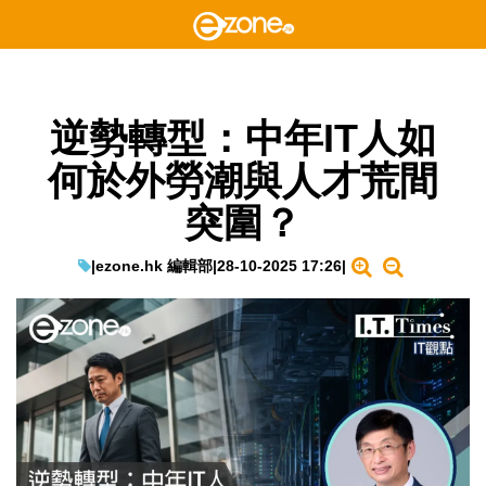
逆勢轉型：中年IT人如
何於外勞潮與人才荒間
突圍？
|
ezone.hk 編輯部
|
28-10-2025 17:26
|