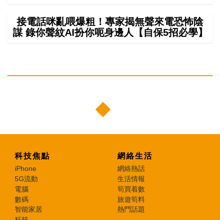
接電話咪亂喂爆粗！專家揭無聲來電恐怖陰
謀 錄你聲紋AI扮你呃身邊人【自保5招必學】
科技焦點
網絡生活
iPhone
網絡熱話
5G流動
生活情報
電腦
筍買着數
數碼
旅遊筍料
智能家居
熱門話題
科技