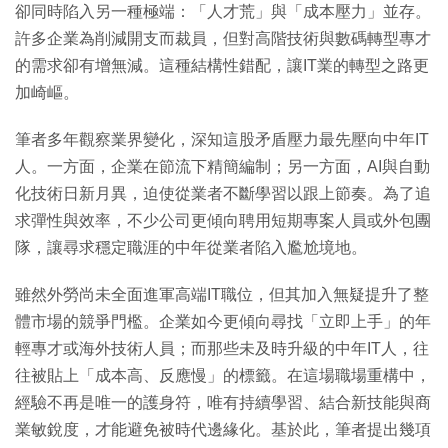
卻同時陷入另一種極端：「人才荒」與「成本壓力」並存。
許多企業為削減開支而裁員，但對高階技術與數碼轉型專才
的需求卻有增無減。這種結構性錯配，讓IT業的轉型之路更
加崎嶇。
筆者多年觀察業界變化，深知這股矛盾壓力最先壓向中年IT
人。一方面，企業在節流下精簡編制；另一方面，AI與自動
化技術日新月異，迫使從業者不斷學習以跟上節奏。為了追
求彈性與效率，不少公司更傾向聘用短期專案人員或外包團
隊，讓尋求穩定職涯的中年從業者陷入尷尬境地。
雖然外勞尚未全面進軍高端IT職位，但其加入無疑提升了整
體市場的競爭門檻。企業如今更傾向尋找「立即上手」的年
輕專才或海外技術人員；而那些未及時升級的中年IT人，往
往被貼上「成本高、反應慢」的標籤。在這場職場重構中，
經驗不再是唯一的護身符，唯有持續學習、結合新技能與商
業敏銳度，才能避免被時代邊緣化。基於此，筆者提出幾項