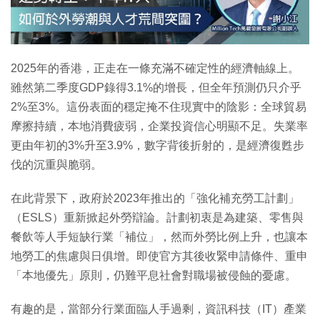
2025年的香港，正走在一條充滿不確定性的經濟軸線上。
雖然第二季度GDP錄得3.1%的增長，但全年預測仍只介乎
2%至3%。這份表面的穩定掩不住現實中的陰影：全球貿易
摩擦持續，本地消費疲弱，企業投資信心明顯不足。失業率
更由年初的3%升至3.9%，數字背後折射的，是經濟復甦步
伐的沉重與脆弱。
在此背景下，政府於2023年推出的「強化補充勞工計劃」
（ESLS）重新掀起外勞辯論。計劃初衷是為建築、零售與
餐飲等人手短缺行業「補位」，然而外勞比例上升，也讓本
地勞工的焦慮與日俱增。即使官方其後收緊申請條件、重申
「本地優先」原則，仍難平息社會對職場被侵蝕的憂慮。
有趣的是，當部分行業面臨人手過剩，資訊科技（IT）產業