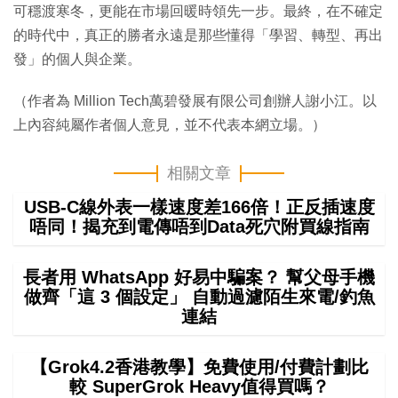
可穩渡寒冬，更能在市場回暖時領先一步。最終，在不確定
的時代中，真正的勝者永遠是那些懂得「學習、轉型、再出
發」的個人與企業。
（作者為 Million Tech萬碧發展有限公司創辦人謝小江。以
上內容純屬作者個人意見，並不代表本網立場。）
相關文章
USB-C線外表一樣速度差166倍！正反插速度
唔同！揭充到電傳唔到Data死穴附買線指南
長者用 WhatsApp 好易中騙案？ 幫父母手機
做齊「這 3 個設定」 自動過濾陌生來電/釣魚
連結
【Grok4.2香港教學】免費使用/付費計劃比
較 SuperGrok Heavy值得買嗎？