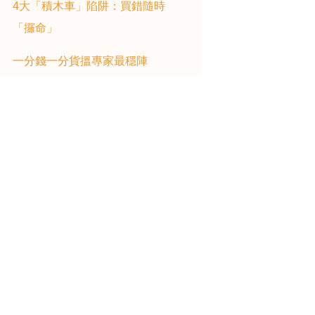
4大「積木車」陷阱：買錯隨時
「攞命」
一分錢一分貨搵專家最穩陣