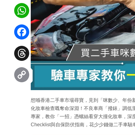
WhatsApp
Facebook
Threads
Copy
想喺香港二手車市場尋寶，見到「咪數少、年份
Link
化妝車檢查嘅奪命深淵！不良車商「撥錶」調低
專家，教你「一招」憑螺絲看穿大撞化妝車，深度拆
Checklist與自保防伏指南，花少少錢做二手車