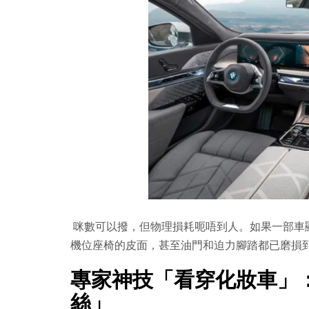
咪數可以撥，但物理損耗呃唔到人。如果一部車顯示 3
機位座椅的皮面，甚至油門和迫力腳踏都已磨損
專家神技「看穿化妝車」
絲」