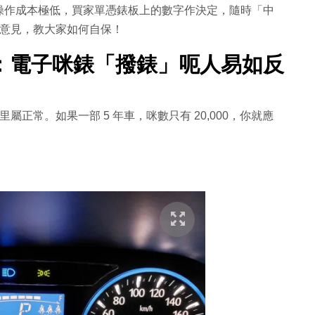
操作成本極低，買家單憑錶板上的數字作決定，隨時「中
專業意見，教大家如何自保！
：電子咪錶「撥錶」呃人易如反
 公里屬正常。如果一部 5 年車，咪數只有 20,000，你就應