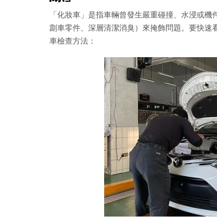
「化妝車」是指車輛曾發生嚴重碰撞、水浸或機
劏車零件、深層清潔消臭）來掩飾問題。要快速
車檢查方法：