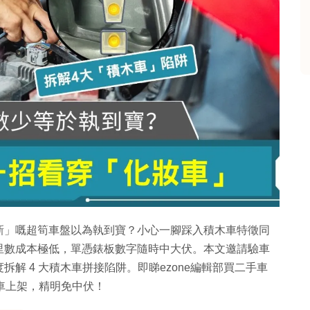
新」嘅超筍車盤以為執到寶？小心一腳踩入積木車特徵同
里數成本極低，單憑錶板數字隨時中大伏。本文邀請驗車
解 4 大積木車拼接陷阱。即睇ezone編輯部買二手車
驗車上架，精明免中伏！