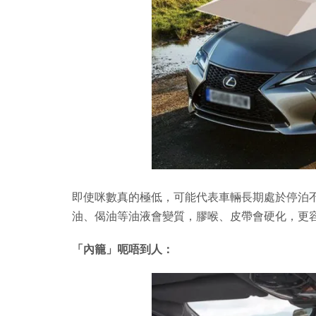
即使咪數真的極低，可能代表車輛長期處於停泊
油、偈油等油液會變質，膠喉、皮帶會硬化，更
「內籠」呃唔到人：