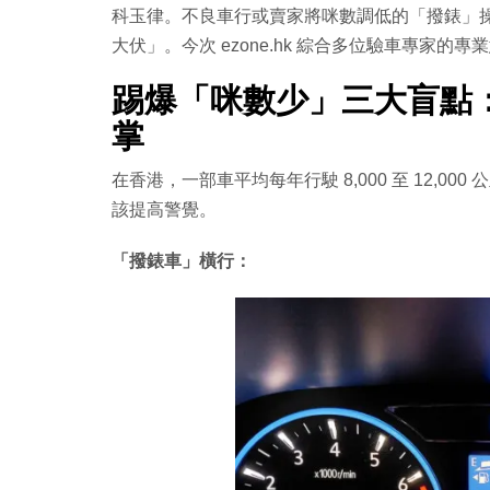
科玉律。不良車行或賣家將咪數調低的「撥錶」
大伏」。今次 ezone.hk 綜合多位驗車專家的
踢爆「咪數少」三大盲點
掌
在香港，一部車平均每年行駛 8,000 至 12,000
該提高警覺。
「撥錶車」橫行：