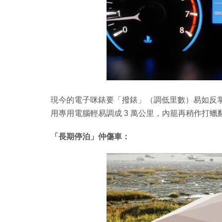
現今的電子咪錶要「撥錶」（調低里數）易如反掌
用專用電腦輕易調成 3 萬公里，內籠再稍作打
「長期停泊」仲傷車：