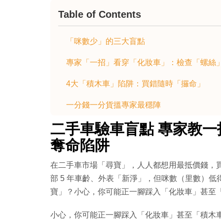
Table of Contents
「咪數少」的三大盲點
專家「一招」看穿「化妝車」：檢查「螺絲
4大「積木車」陷阱：買錯隨時「攞命」
一分錢一分貨搵專家最穩陣
二手車驗車盲點 專家教一
奪命陷阱
在二手車市場「尋寶」，人人都想用最抵價錢，買到
部 5 年車齡、外表「新淨」，但咪數（里數）
寶」？小心，你可能正一腳踩入「化妝車」甚至
小心，你可能正一腳踩入「化妝車」甚至「積木