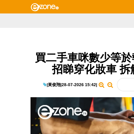
買二手車咪數少等於
招睇穿化妝車 拆
|
黃俊翔
|
28-07-2026 15:42
|