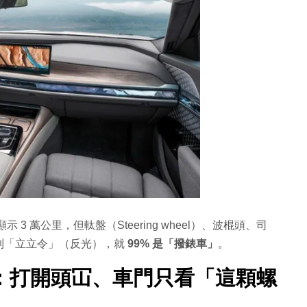
 萬公里，但軚盤（Steering wheel）、波棍頭、司
到「立立令」（反光），就
99% 是「撥錶車」
。
：打開頭冚、車門只看「這顆螺