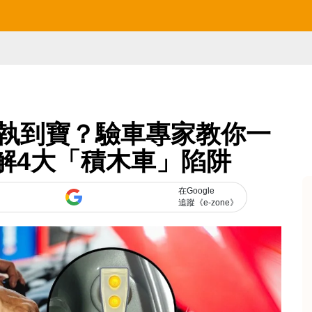
執到寶？驗車專家教你一
解4大「積木車」陷阱
在Google
追蹤《e-zone》