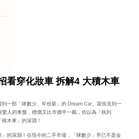
」
招看穿化妝車 拆解4 大積木車
一部「咪數少、年份新」的 Dream Car。當你見到一
低得驚人的車盤，標價又比市價平一截，你以為「執到
「積木車」的深淵！
車」的深淵！在現今的二手市場，「咪數少」早已不是金