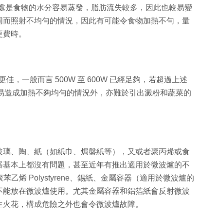
而壞處是食物的水分容易蒸發，脂肪流失較多，因此也較易變
同而照射不均勻的情況，因此有可能令食物加熱不勻，量
更費時。
佳，一般而言 500W 至 600W 已經足夠，若超過上述
此容易造成加熱不夠均勻的情況外，亦難於引出澱粉和蔬菜的
玻璃、陶、紙（如紙巾、焗盤紙等），又或者聚丙烯或食
器基本上都沒有問題，甚至近年有推出適用於微波爐的不
、聚苯乙烯 Polystyrene、錫紙、金屬容器（適用於微波爐的
不能放在微波爐使用。尤其金屬容器和鋁箔紙會反射微波
生火花，構成危險之外也會令微波爐故障。