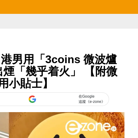
男用「3coins 微波爐
出煙「幾乎着火」 【附微
用小貼士】
在Google
追蹤《e-zone》