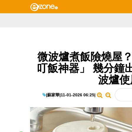
微波爐煮飯險燒屋？港
叮飯神器」 幾分鐘
波爐使
|
蘇家華
|
11-01-2026 06:25
|