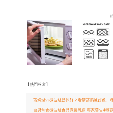
↓
【熱門報道】
蒸焗爐vs微波爐點揀好？看清蒸焗爐好處、
台男常食微波爐食品竟長乳房 專家警告4種