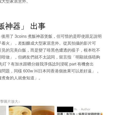
成大型家居意外。
叮飯神器」 出事
 gym 後用了 3coins 煮飯神器煲飯，但可惜的是即使跟足說明
乎着火」，差點釀成大型家居意外。從其拍攝的影片可
所見的完美白飯，而是變了啡黑色燶透的樣子，根本吃不
明咁做」，但網友們就不太認同，留言指「明顯就係唔夠
叮？有加水跟晒分鐘我淨係諗到浸呢 part 有機會出
問題，同樣 600w ￼日本同香港個效果可以差好遠」，
爐煮食的人就會知道」。
點擊圖片放大↓