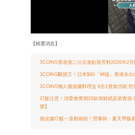
【精選消息】
3COINS香港第二分店進駐葵芳料2026年
3COINS斷貨王！日本$60「神毯」香港未
3COINS懶人微波爐料理盒 6合1煮食功能
叮飯注意！消委會實測20款保鮮紙及密實袋
覽】
微波爐叮飯一直都做錯！營養師：夏天帶飯易