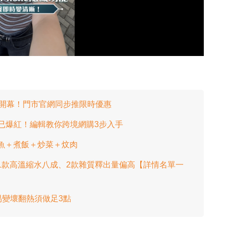
影
片
2月開幕！門市官網同步推限時優惠
出已爆紅！編輯教你跨境網購3步入手
 煎魚＋煮飯＋炒菜＋炆肉
 1款高溫縮水八成、2款雜質釋出量偏高【詳情名單一
變壞翻熱須做足3點