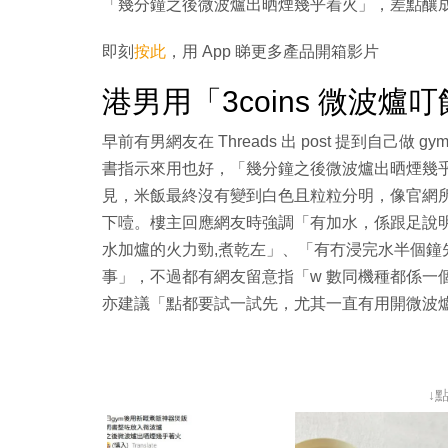
「幾分鐘之後微波爐出晒煙幾乎着火」，差點釀
即刻
按此
，用 App 睇更多產品開箱影片
港男用「3coins 微波爐
早前有男網友在 Threads 出 post 提到自己做
書指示來用也好，「幾分鐘之後微波爐出晒煙幾
見，米飯最終沒有變到白色且粒粒分明，像官網
下噎。樓主回應網友時強調「有加水，係跟足說
水加爐的火力勁,煮乾左」、「有冇浸完水半個鐘先
事」，不過都有網友留意指「w 數同機種都係一個
亦建議「點都要試一試先，尤其一直有用開微波
↓