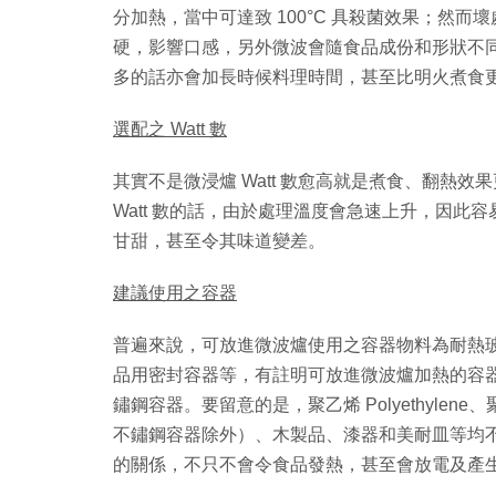
分加熱，當中可達致 100°C 具殺菌效果；然
硬，影響口感，另外微波會隨食品成份和形狀不
多的話亦會加長時候料理時間，甚至比明火煮食
選配之 Watt 數
其實不是微浸爐 Watt 數愈高就是煮食、翻熱效果更
Watt 數的話，由於處理溫度會急速上升，因
甘甜，甚至令其味道變差。
建議使用之容器
普遍來說，可放進微波爐使用之容器物料為耐熱
品用密封容器等，有註明可放進微波爐加熱的容
鏽鋼容器。要留意的是，聚乙烯 Polyethylene
不鏽鋼容器除外）、木製品、漆器和美耐皿等均
的關係，不只不會令食品發熱，甚至會放電及產