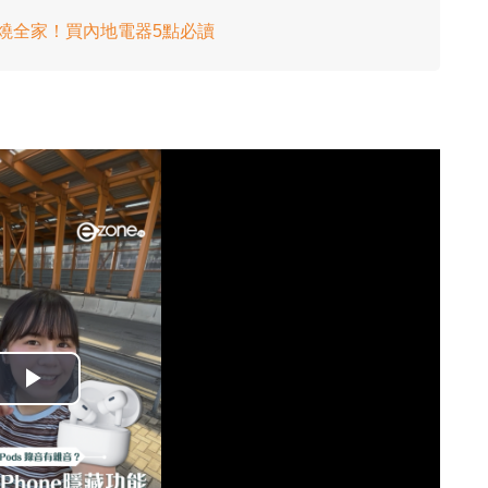
火燒全家！買內地電器5點必讀
播
放