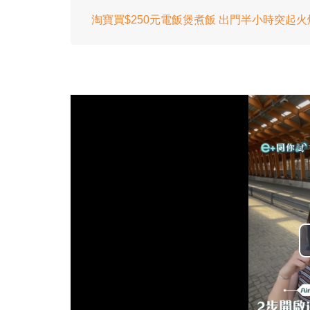
淘寶買$250元電飯煲煮飯 出門半小時突起